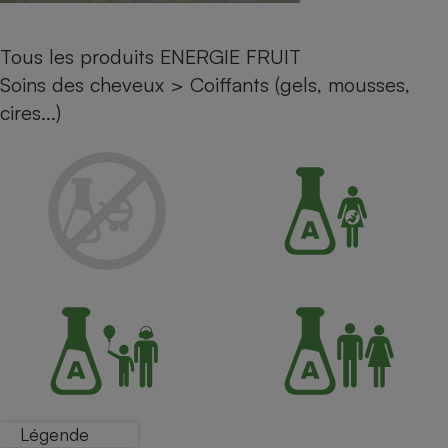
Petit électroménager - U
Complément
Tous les produits ENERGIE FRUIT
alimentaire
Mutuelle
Soins des cheveux
>
Coiffants (gels, mousses,
Assurance emprunteur
cires...)
Matelas
Champagne
bouteille
Banque en 
Téléviseur
Antimoustique
Lave-linge
Radiateur électrique
Légende