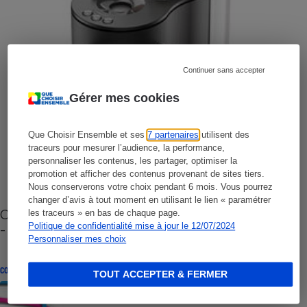
Continuer sans accepter
Gérer mes cookies
Que Choisir Ensemble et ses
7 partenaires
utilisent des
traceurs pour mesurer l’audience, la performance,
personnaliser les contenus, les partager, optimiser la
promotion et afficher des contenus provenant de sites tiers.
Nous conserverons votre choix pendant 6 mois. Vous pourrez
changer d’avis à tout moment en utilisant le lien « paramétrer
Cafetière à capsules zéro déchet CoffeeB (vidéo)
les traceurs » en bas de chaque page.
- Premières impressions
Politique de confidentialité mise à jour le 12/07/2024
Personnaliser mes choix
CONSEILS
TOUT ACCEPTER & FERMER