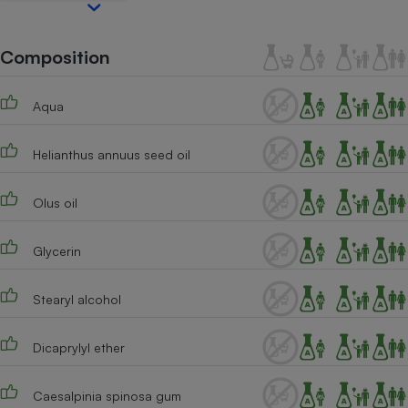
Téléphone mobile -
Smartphone
Plaque de cuisson à
Composition
induction
Aqua
Climatiseur -
Ventilateur
Helianthus annuus seed oil
Olus oil
Antivirus
Climatiseur -
Glycerin
Ventilateur
Stearyl alcohol
Dicaprylyl ether
Caesalpinia spinosa gum