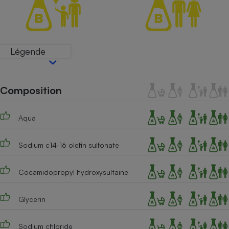
Téléphone mobile -
Smartphone
Plaque de cuisson à
induction
Légende
Climatiseur -
Ventilateur
Composition
Antivirus
Aqua
Climatiseur -
Ventilateur
Sodium c14-16 olefin sulfonate
Cocamidopropyl hydroxysultaine
Glycerin
Sodium chloride