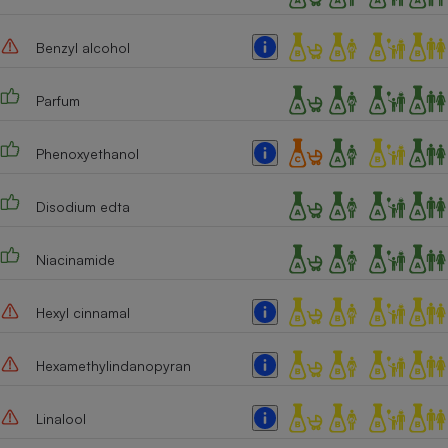
Cafetière à expressos
Benzyl alcohol
Parfum
Phenoxyethanol
Disodium edta
Robot ménager
Niacinamide
Hexyl cinnamal
Hexamethylindanopyran
Linalool