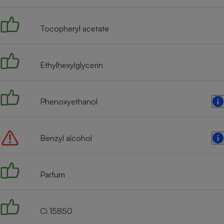
Radiateur électrique
Tocopheryl acetate
Téléphone mobile -
Smartphone
Plaque de cuisson à
induction
Ethylhexylglycerin
Phenoxyethanol
Climatiseur -
Ventilateur
Benzyl alcohol
Antivirus
Climatiseur -
Ventilateur
Parfum
Ci 15850