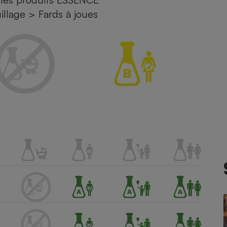
illage
>
Fards à joues
atif sèche-linge
atif smartphone
atif nettoyeur haute
ateur mutuelle
on
Réparation
Obsèques - Pompes
teur des devis d’opticiens
funèbres
eur-congélateur
dio
 robot
nduction
son
ranulés
irante
e multifonction
électrique
Panneaux
r mobile
r portable
photovoltaïques
 Médicament
 balai
omplémentaire santé
 traîneau
ctile
Circuits courts et
alimentation locale
Puériculture - Produit
 automatique
pour bébé
Banque en ligne
seur
vapeur