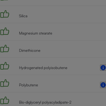
Internet
Gros électroménager
Téléphonie
Silica
Petit électroménager 
Complément
alimentaire
Magnesium stearate
Mutuelle
Assurance emprunteu
Dimethicone
Matelas
Champa
boutei
Hydrogenated polyisobutene
Banque 
Téléviseur
Antimoustique
Lave-linge
Polybutene
Bis-diglyceryl polyacyladipate-2