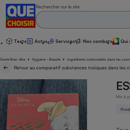
Rechercher sur le site
Tests
Actus
Services
N
Tests
Actus
Services
Nos combats
Qui
Additif
Compar
Compara
Compar
Compara
Compara
Compara
Compar
Substan
Santé Bien-être
Toutes les actualités
Tous les services
Tous nos combats
L’association
Hygiène - Beauté
Ingrédients indésirables dans les cos
Organismes de défen
Train
superm
cosmét
Compara
Achat - Vente - Trava
Démarche administrat
Retour au comparatif substances toxiques dans les 
Enquêtes
Nos actions
Nos missions
Système judiciaire
Transport aérien
gratuit
Copropriété
Famille
Guides d'achat
Nos grandes victoires
Notre méthodologie
E
Location
Senior
Compar
Compar
Compar
Compara
Compar
Compara
Compar
Conseils
Les billets de la présidente
Notre financement
superm
électri
Service marchand
Magasin - Grande sur
Sport
Soumettre un litige
Mis à j
Brèves
Nos associations locales
Nos partenaires
Air
Marketing - Fidélisati
Vacances - Tourisme
Lettres types
Nous rejoindre
Nous rejoindre
Prod
Déchet
Méthode de vente - 
Rencontrer une association locale
Compar
Compara
Compara
Compara
Compara
En savoir plus sur Que Choisir Ensemble
Eau
s
Agriculture
Achat - Vente - Locat
Tous