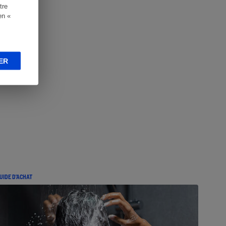
tre
en «
ER
UIDE D'ACHAT