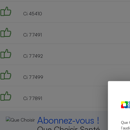
Ci 45410
Cafetière à expresso
Ci 77491
Ci 77492
Ci 77499
Robot ménager
Ci 77891
Abonnez-vous !
Que 
Que Choisir Santé
l’aud