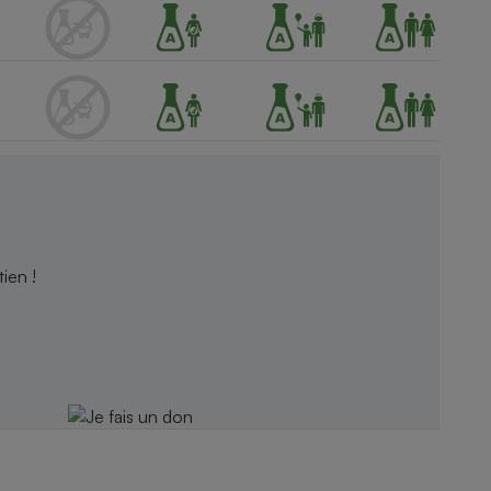
ien !