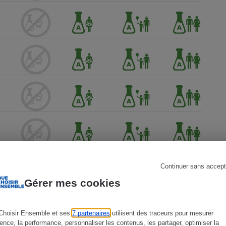
s
Réfrigérateur
Continuer sans accept
Gérer mes cookies
Choisir Ensemble et ses
7 partenaires
utilisent des traceurs pour mesurer
ience, la performance, personnaliser les contenus, les partager, optimiser la