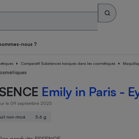
Rechercher sur le site
os combats
Qui sommes-nous ?
 sommes-nous ?
s alimentaires
ateur mutuelle
tif sièges auto
ateur gratuit des
tif lave-linge
teur forfait mobile
tif vélo électrique
atif matelas
ces toxiques dans les
métiques
se des consommateurs
Comparatif Substances toxiques dans les cosmétiques
Maquilla
archés
iques
teur Gaz & Électricité
ux
ive
cosmétiques
SSENCE
Emily in Paris - 
ateur gratuit des
ateur assurance vie
atif pneus
tif lave-vaisselle
ateur box internet
tif climatiseur mobile
atif brosse à dents
archés
que
face
jour le 09 septembre 2025
on
uit non rincé
5.6 g
Abus
ateur banque
tif four encastrable
tif téléviseur
tif climatiseur split
tif prothèses auditives
ion
 les produits ESSENCE