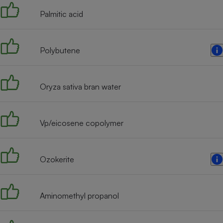
Radiateur électrique
Palmitic acid
Téléphone mobile -
Smartphone
Polybutene
Plaque de cuisson à
induction
Oryza sativa bran water
Climatiseur -
Ventilateur
Vp/eicosene copolymer
Antivirus
Ozokerite
Climatiseur -
Ventilateur
Aminomethyl propanol