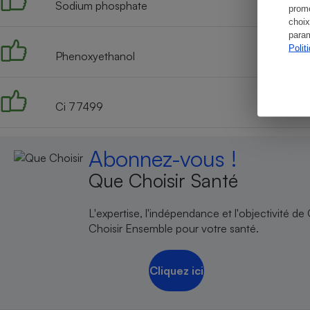
Sodium phosphate
promo
choix
param
Polit
Phenoxyethanol
Ci 77499
Abonnez-vous !
Que Choisir Santé
L'expertise, l'indépendance et l'objectivité de
Choisir Ensemble pour votre santé.
Cliquez ici