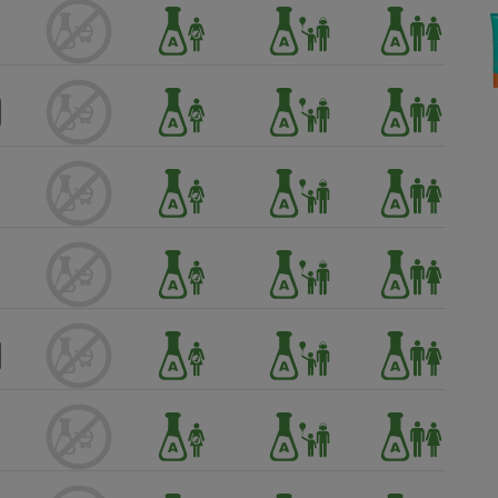
Électricité - Gaz
Appareil photo
numérique
Four encastrable
Lessive
Aspirateur