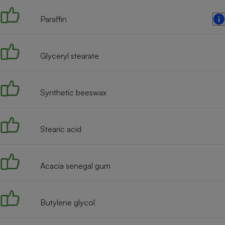
Internet
Paraffin
Gros électroménager
Téléphonie
Petit électroménager 
Complément
Glyceryl stearate
alimentaire
Mutuelle
Assurance emprunteu
Synthetic beeswax
Matelas
Stearic acid
Champa
boutei
Banque 
Téléviseur
Acacia senegal gum
Antimoustique
Lave-linge
Butylene glycol