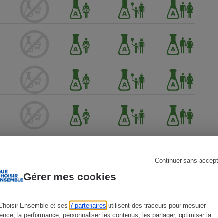
s
Réfrigérateur
Continuer sans accept
Gérer mes cookies
Choisir Ensemble et ses
7 partenaires
utilisent des traceurs pour mesurer
ience, la performance, personnaliser les contenus, les partager, optimiser la