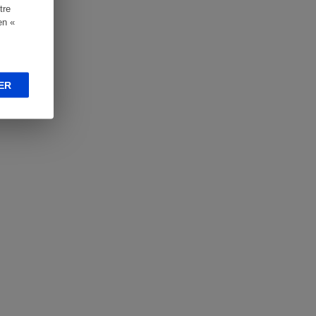
tre
en «
ER