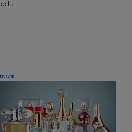
poil !
CTUALITÉ