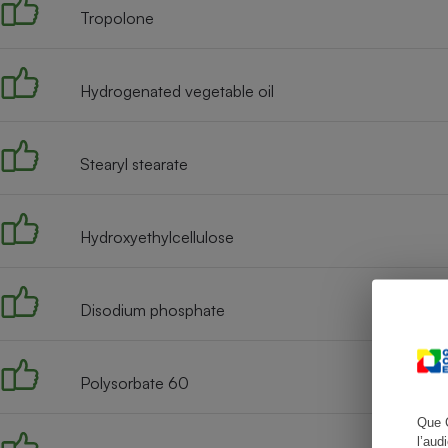
Tropolone
Hydrogenated vegetable oil
Cafetière à expresso
Stearyl stearate
Hydroxyethylcellulose
Robot ménager
Disodium phosphate
Polysorbate 60
Que 
l’aud