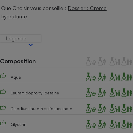
Téléphone mobile -
Que Choisir vous conseille :
Dossier : Crème
Smartphone
Plaque de cuisson à
hydratante
induction
Légende
Climatiseur -
Ventilateur
Composition
Antivirus
Aqua
Climatiseur -
Ventilateur
Lauramidopropyl betaine
Disodium laureth sulfosuccinate
Glycerin