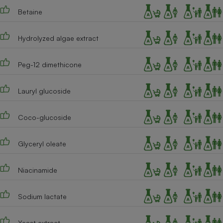
Betaine
Cafetière à expressos
Hydrolyzed algae extract
Peg-12 dimethicone
Lauryl glucoside
Robot ménager
Coco-glucoside
Glyceryl oleate
Niacinamide
Sodium lactate
Yeast extract