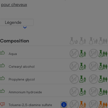
Téléphone mobile -
pour cheveux
Smartphone
Plaque de cuisson à
induction
Légende
Climatiseur -
Ventilateur
Composition
Aqua
Antivirus
Climatiseur -
Cetearyl alcohol
Ventilateur
Propylene glycol
Ammonium hydroxide
Toluene-2,5-diamine sulfate