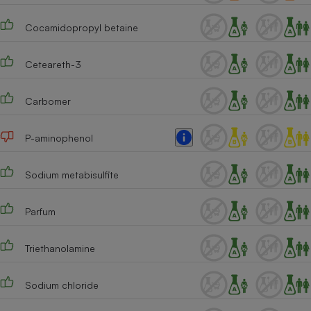
Cafetière à expressos
Cocamidopropyl betaine
Ceteareth-3
Carbomer
P-aminophenol
Robot ménager
Sodium metabisulfite
Parfum
Triethanolamine
Sodium chloride