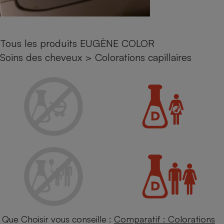
Petit électroménager - U
Complément
alimentaire
Mutuelle
Tous les produits EUGÈNE COLOR
Assurance emprunteur
Soins des cheveux
>
Colorations capillaires
Matelas
Champagne
bouteille
Banque en 
Téléviseur
Antimoustique
Lave-linge
Radiateur électrique
Que Choisir vous conseille :
Comparatif : Colorations