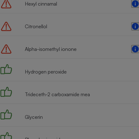
Hexyl cinnamal
Citronellol
Alpha-isomethyl ionone
Hydrogen peroxide
Trideceth-2 carboxamide mea
Glycerin