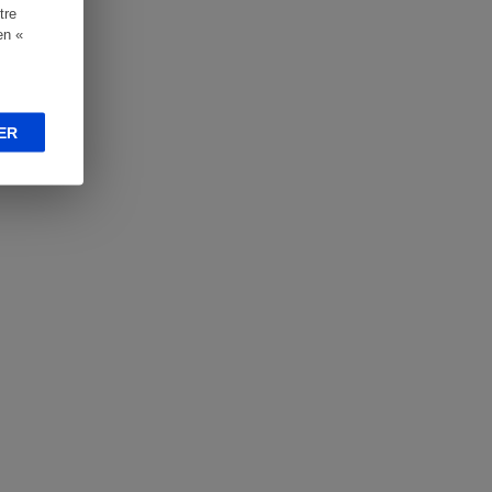
tre
en «
ER