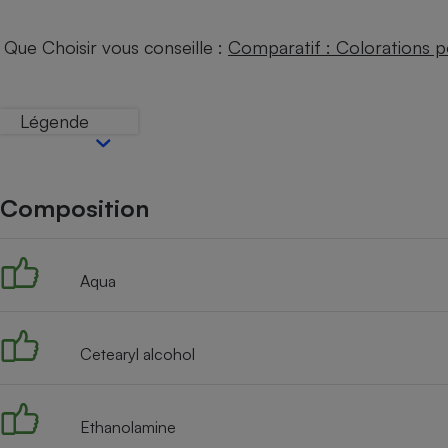
Internet
Que Choisir vous conseille :
Comparatif : Colorations 
Gros électroménager
Téléphonie
Petit électroménager 
Complément
Légende
alimentaire
Mutuelle
Assurance emprunteu
Composition
Matelas
Champa
boutei
Aqua
Banque 
Téléviseur
Antimoustique
Lave-linge
Cetearyl alcohol
Ethanolamine