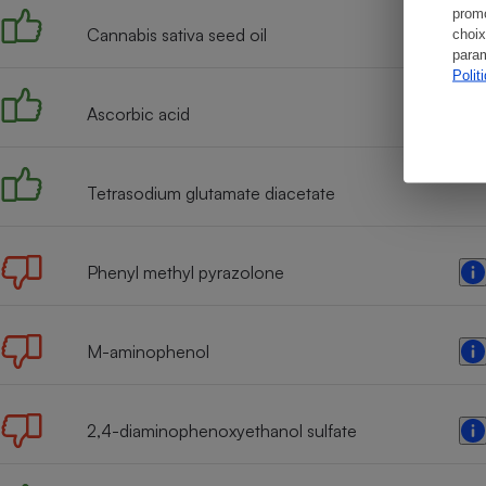
promo
Cannabis sativa seed oil
choix
param
Polit
Ascorbic acid
Tetrasodium glutamate diacetate
Phenyl methyl pyrazolone
M-aminophenol
2,4-diaminophenoxyethanol sulfate