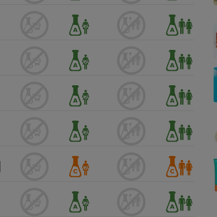
Électricité - Gaz
Appareil photo
numérique
Four encastrable
Lessive
Aspirateur