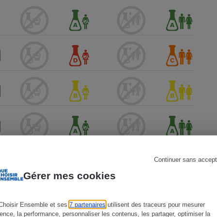
s
Réfrigérateur
Continuer sans accept
Gérer mes cookies
Choisir Ensemble et ses
7 partenaires
utilisent des traceurs pour mesurer
ience, la performance, personnaliser les contenus, les partager, optimiser la