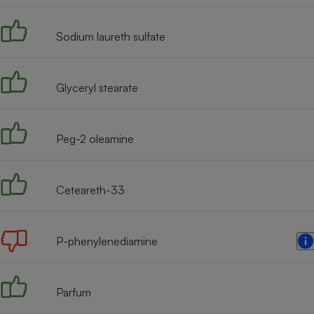
Radiateur électrique
Sodium laureth sulfate
Téléphone mobile -
Smartphone
Plaque de cuisson à
induction
Glyceryl stearate
Peg-2 oleamine
Climatiseur -
Ventilateur
Ceteareth-33
Antivirus
Climatiseur -
Ventilateur
P-phenylenediamine
Parfum