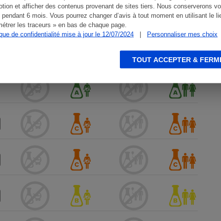
tion et afficher des contenus provenant de sites tiers. Nous conserverons vo
 pendant 6 mois. Vous pourrez changer d’avis à tout moment en utilisant le li
étrer les traceurs » en bas de chaque page.
ique de confidentialité mise à jour le 12/07/2024
|
Personnaliser mes choix
TOUT ACCEPTER & FERM