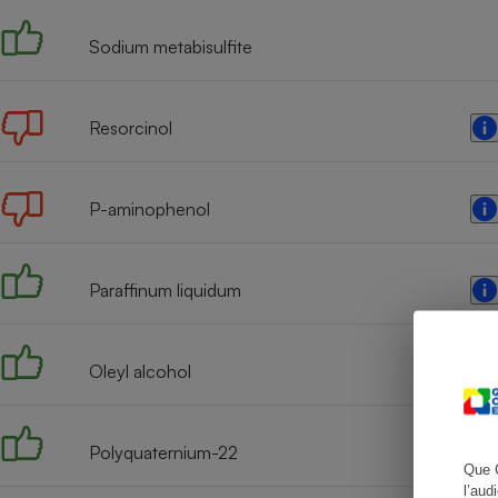
Sodium metabisulfite
Cafetière à expresso
Resorcinol
P-aminophenol
Paraffinum liquidum
Robot ménager
Oleyl alcohol
Polyquaternium-22
Que 
l’aud