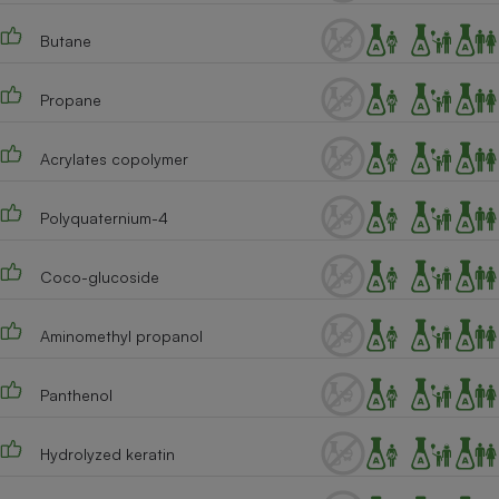
Téléphone mobile -
Smartphone
Butane
Plaque de cuisson à
induction
Propane
Acrylates copolymer
Climatiseur -
Ventilateur
Polyquaternium-4
Antivirus
Coco-glucoside
Climatiseur -
Ventilateur
Aminomethyl propanol
Panthenol
Hydrolyzed keratin