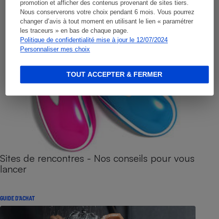
promotion et afficher des contenus provenant de sites tiers.
Nous conserverons votre choix pendant 6 mois. Vous pourrez
changer d’avis à tout moment en utilisant le lien « paramétrer
les traceurs » en bas de chaque page.
Politique de confidentialité mise à jour le 12/07/2024
Personnaliser mes choix
TOUT ACCEPTER & FERMER
Sites de rencontres - Nos conseils pour vous
lancer
GUIDE D'ACHAT