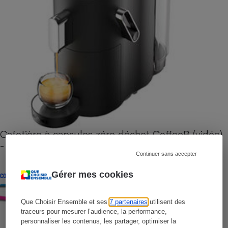
Cafetière à capsules zéro déchet CoffeeB (vidéo)
- Premières impressions
Continuer sans accepter
Gérer mes cookies
CONSEILS
Que Choisir Ensemble et ses
7 partenaires
utilisent des
traceurs pour mesurer l’audience, la performance,
personnaliser les contenus, les partager, optimiser la