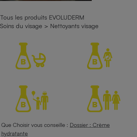
Petit électroménager - U
Complément
Tous les produits EVOLUDERM
alimentaire
Mutuelle
Soins du visage
>
Nettoyants visage
Assurance emprunteur
Matelas
Champagne
bouteille
Banque en 
Téléviseur
Antimoustique
Lave-linge
Radiateur électrique
Que Choisir vous conseille :
Dossier : Crème
hydratante