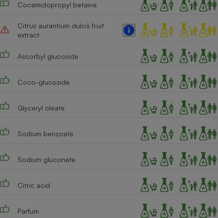
Cocamidopropyl betaine
Cafetière à expressos
Citrus aurantium dulcis fruit
extract
Ascorbyl glucoside
Coco-glucoside
Glyceryl oleate
Robot ménager
Sodium benzoate
Sodium gluconate
Citric acid
Parfum