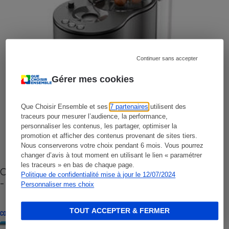
Continuer sans accepter
Gérer mes cookies
Que Choisir Ensemble et ses
7 partenaires
utilisent des
traceurs pour mesurer l’audience, la performance,
personnaliser les contenus, les partager, optimiser la
promotion et afficher des contenus provenant de sites tiers.
Nous conserverons votre choix pendant 6 mois. Vous pourrez
changer d’avis à tout moment en utilisant le lien « paramétrer
les traceurs » en bas de chaque page.
Cafetière à capsules zéro déchet CoffeeB (vidéo)
Politique de confidentialité mise à jour le 12/07/2024
- Premières impressions
Personnaliser mes choix
TOUT ACCEPTER & FERMER
CONSEILS