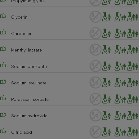
Propylene glycol
Téléphone mobile -
Smartphone
Plaque de cuisson à
Glycerin
induction
Carbomer
Climatiseur -
Menthyl lactate
Ventilateur
Sodium benzoate
Antivirus
Climatiseur -
Sodium levulinate
Ventilateur
Potassium sorbate
Sodium hydroxide
Citric acid