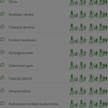
Silica
Cafetière à expressos
Sorbitan olivate
Cetearyl alcohol
Sodium levulinate
Xylitylglucoside
Robot ménager
Sclerotium gum
Caprylyl glycol
Anhydroxylitol
Hydrolyzed sodium hyaluronate