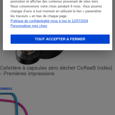
promotion et afficher des contenus provenant de sites tiers.
Nous conserverons votre choix pendant 6 mois. Vous pourrez
changer d’avis à tout moment en utilisant le lien « paramétrer
les traceurs » en bas de chaque page.
Politique de confidentialité mise à jour le 12/07/2024
Personnaliser mes choix
TOUT ACCEPTER & FERMER
Cafetière à capsules zéro déchet CoffeeB (vidéo)
- Premières impressions
CONSEILS