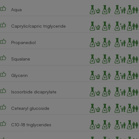
Téléphone mobile -
Smartphone
Aqua
Plaque de cuisson à
induction
Caprylic/capric triglyceride
Propanediol
Climatiseur -
Ventilateur
Squalane
Antivirus
Glycerin
Climatiseur -
Ventilateur
Isosorbide dicaprylate
Cetearyl glucoside
C10-18 triglycerides