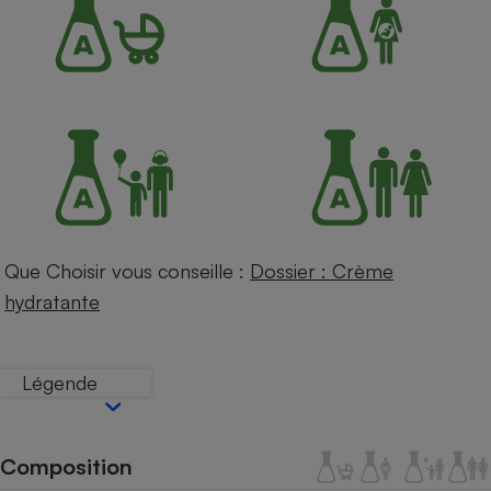
Petit électroménager - U
Complément
alimentaire
Mutuelle
Assurance emprunteur
Matelas
Champagne
bouteille
Banque en 
Que Choisir vous conseille :
Dossier : Crème
Téléviseur
hydratante
Antimoustique
Lave-linge
Légende
Radiateur électrique
Composition