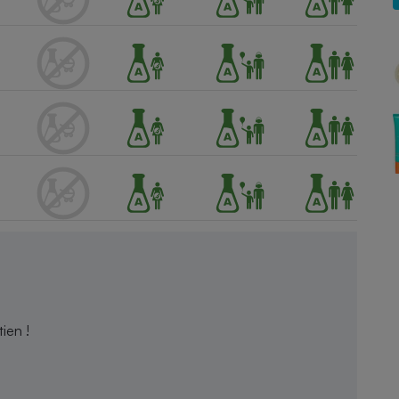
Électricité - Gaz
Appareil photo
numérique
Four encastrable
Lessive
Aspirateur
ien !