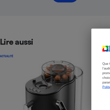
Cafetière à expresso
Lire aussi
ACTUALITÉ
Que 
l’aud
Robot ménager
promo
choix
param
Polit