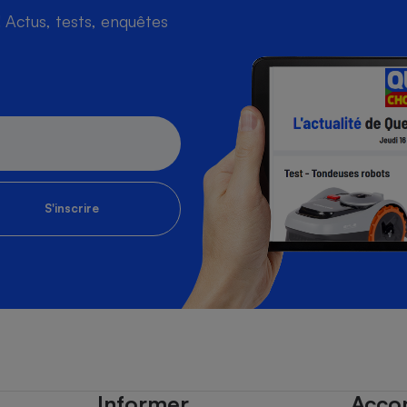
Actus, tests, enquêtes
S'inscrire
Informer
Acco