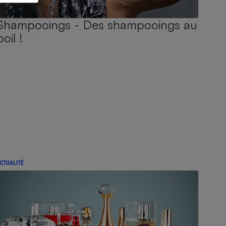
Shampooings - Des shampooings au
poil !
CTUALITÉ