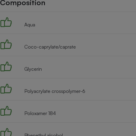
Composition
Internet
Gros électroménager
Téléphonie
Aqua
Petit électroménager 
Complément
alimentaire
Mutuelle
Assurance emprunteu
Coco-caprylate/caprate
Glycerin
Matelas
Champa
boutei
Banque 
Polyacrylate crosspolymer-6
Téléviseur
Antimoustique
Lave-linge
Poloxamer 184
Phenethyl alcohol