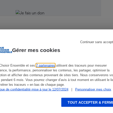
s
Réfrigérateur
Continuer sans accept
Gérer mes cookies
CONSEILS
G
Choisir Ensemble et ses
7 partenaires
utilisent des traceurs pour mesurer
ience, la performance, personnaliser les contenus, les partager, optimiser la
tion et afficher des contenus provenant de sites tiers. Nous conserverons vo
 pendant 6 mois. Vous pourrez changer d’avis à tout moment en utilisant le li
étrer les traceurs » en bas de chaque page.
ique de confidentialité mise à jour le 12/07/2024
|
Personnaliser mes choix
TOUT ACCEPTER & FERM