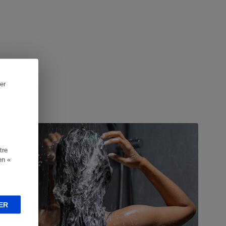
er
UIDE D'ACHAT
tre
en «
ER