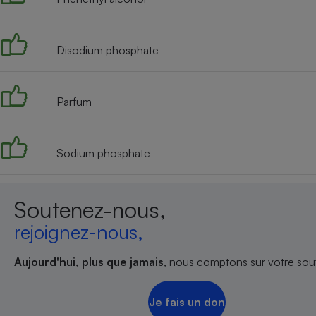
Radiateur électrique
Disodium phosphate
Téléphone mobile -
Smartphone
Plaque de cuisson à
induction
Parfum
Climatiseur -
Sodium phosphate
Ventilateur
Soutenez-nous,
Antivirus
rejoignez-nous,
Climatiseur -
Ventilateur
Aujourd'hui, plus que jamais
, nous comptons sur votre sout
Je fais un don