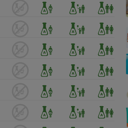
Électricité - Gaz
Appareil photo
numérique
Four encastrable
Lessive
Aspirateur