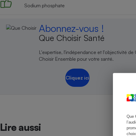
Sodium phosphate
Abonnez-vous !
Cafetière à expresso
Que Choisir Santé
L'expertise, l'indépendance et l'objectivité de
Choisir Ensemble pour votre santé.
Cliquez ici
Robot ménager
Que 
l’aud
Lire aussi
promo
choix