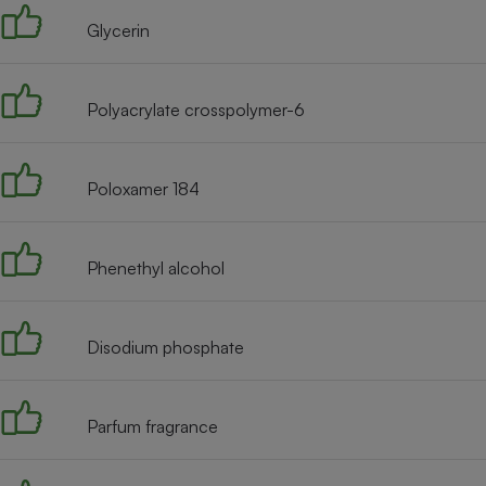
Radiateur électrique
Glycerin
Téléphone mobile -
Smartphone
Polyacrylate crosspolymer-6
Plaque de cuisson à
induction
Poloxamer 184
Climatiseur -
Ventilateur
Phenethyl alcohol
Antivirus
Disodium phosphate
Climatiseur -
Ventilateur
Parfum fragrance