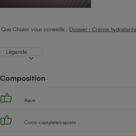
Internet
Gros électroménager
Téléphonie
Petit électroménager 
Que Choisir vous conseille :
Dossier : Crème hydratant
Complément
alimentaire
Mutuelle
Assurance emprunteu
Légende
Matelas
Composition
Champa
boutei
Banque 
Téléviseur
Aqua
Antimoustique
Lave-linge
Coco-caprylate/caprate