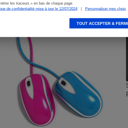
étrer les traceurs » en bas de chaque page.
CONSEILS
G
ique de confidentialité mise à jour le 12/07/2024
|
Personnaliser mes choix
TOUT ACCEPTER & FERM