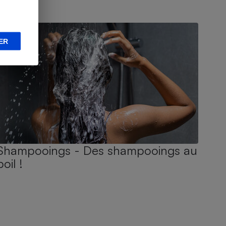
UIDE D'ACHAT
ER
Shampooings - Des shampooings au
poil !