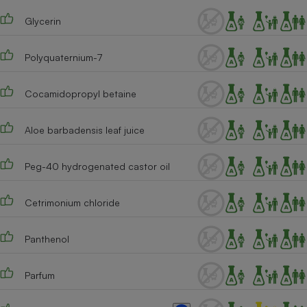
Téléphone mobile -
Smartphone
Glycerin
Plaque de cuisson à
induction
Polyquaternium-7
Cocamidopropyl betaine
Climatiseur -
Ventilateur
Aloe barbadensis leaf juice
Antivirus
Peg-40 hydrogenated castor oil
Climatiseur -
Ventilateur
Cetrimonium chloride
Panthenol
Parfum