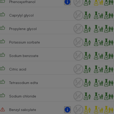
Phenoxyethanol
Cafetière à expressos
Caprylyl glycol
Propylene glycol
Potassium sorbate
Sodium benzoate
Robot ménager
Citric acid
Tetrasodium edta
Sodium chloride
Benzyl salicylate