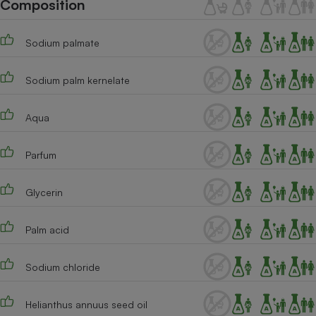
Composition
Téléphone mobile -
Smartphone
Plaque de cuisson à
induction
Sodium palmate
Sodium palm kernelate
Climatiseur -
Ventilateur
Aqua
Parfum
Antivirus
Climatiseur -
Glycerin
Ventilateur
Palm acid
Sodium chloride
Helianthus annuus seed oil