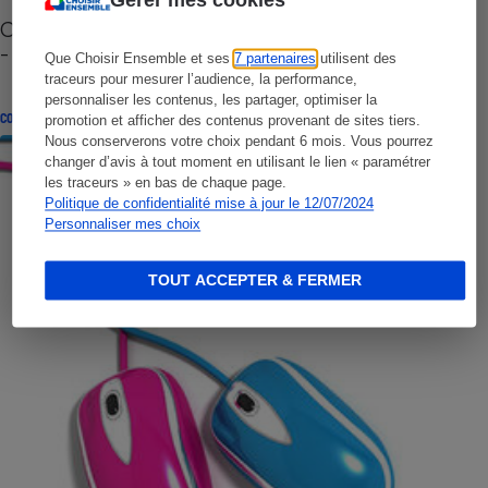
Gérer mes cookies
Cafetière à capsules zéro déchet CoffeeB (vidéo)
- Premières impressions
Que Choisir Ensemble et ses
7 partenaires
utilisent des
traceurs pour mesurer l’audience, la performance,
personnaliser les contenus, les partager, optimiser la
CONSEILS
promotion et afficher des contenus provenant de sites tiers.
Nous conserverons votre choix pendant 6 mois. Vous pourrez
changer d’avis à tout moment en utilisant le lien « paramétrer
les traceurs » en bas de chaque page.
Politique de confidentialité mise à jour le 12/07/2024
Personnaliser mes choix
TOUT ACCEPTER & FERMER