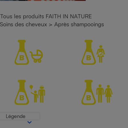
Petit électroménager - U
Complément
Tous les produits FAITH IN NATURE
alimentaire
Mutuelle
Soins des cheveux
>
Après shampooings
Assurance emprunteur
Matelas
Champagne
bouteille
Banque en 
Téléviseur
Antimoustique
Lave-linge
Radiateur électrique
Légende