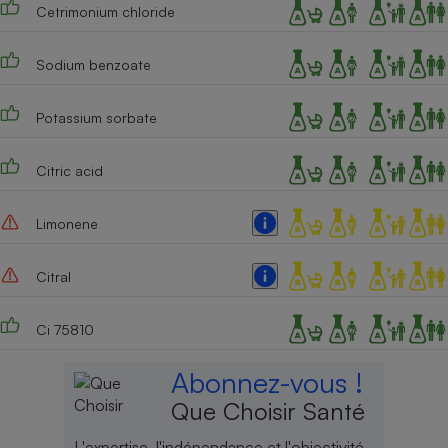
Cetrimonium chloride
Cafetière à expressos
Sodium benzoate
Potassium sorbate
Citric acid
Limonene
Robot ménager
Citral
Ci 75810
Abonnez-vous !
Que Choisir Santé
L'expertise, l'indépendance et l'objectivité