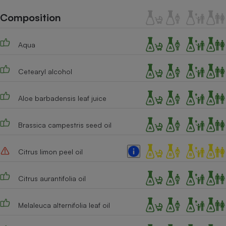
Téléphone mobile -
Smartphone
Composition
Plaque de cuisson à
induction
Aqua
Cetearyl alcohol
Climatiseur -
Ventilateur
Aloe barbadensis leaf juice
Antivirus
Brassica campestris seed oil
Climatiseur -
Ventilateur
Citrus limon peel oil
Citrus aurantifolia oil
Melaleuca alternifolia leaf oil