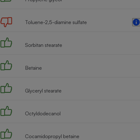
Radiateur électrique
Toluene-2,5-diamine sulfate
Téléphone mobile -
Smartphone
Plaque de cuisson à
induction
Sorbitan stearate
Climatiseur -
Betaine
Ventilateur
Glyceryl stearate
Antivirus
Climatiseur -
Ventilateur
Octyldodecanol
Cocamidopropyl betaine