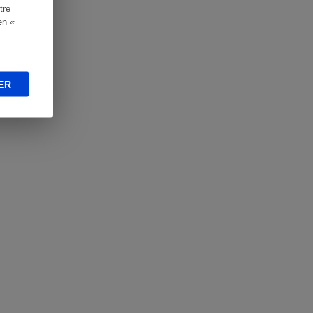
tre
en «
ER