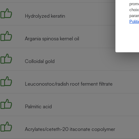
promo
choix
Hydrolyzed keratin
param
Polit
Argania spinosa kernel oil
Colloidal gold
Leuconostoc/radish root ferment filtrate
Palmitic acid
Acrylates/ceteth-20 itaconate copolymer