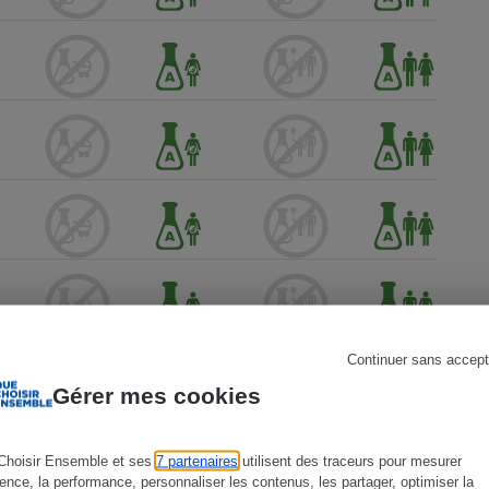
s
Réfrigérateur
Continuer sans accept
Gérer mes cookies
Choisir Ensemble et ses
7 partenaires
utilisent des traceurs pour mesurer
ience, la performance, personnaliser les contenus, les partager, optimiser la