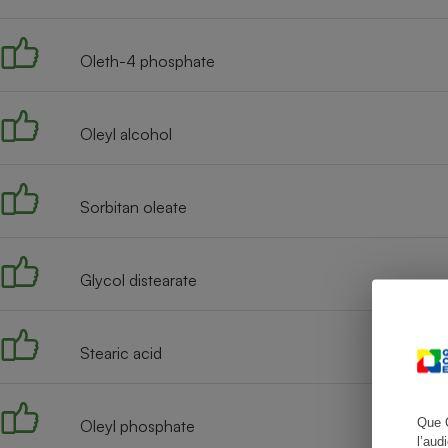
Oleth-4 phosphate
Cafetière à expresso
Oleyl alcohol
Sorbitan oleate
Glycol distearate
Robot ménager
Stearic acid
Que 
Oleyl phosphate
l’aud