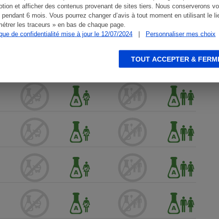
tion et afficher des contenus provenant de sites tiers. Nous conserverons vo
 pendant 6 mois. Vous pourrez changer d’avis à tout moment en utilisant le li
étrer les traceurs » en bas de chaque page.
ique de confidentialité mise à jour le 12/07/2024
|
Personnaliser mes choix
TOUT ACCEPTER & FERM