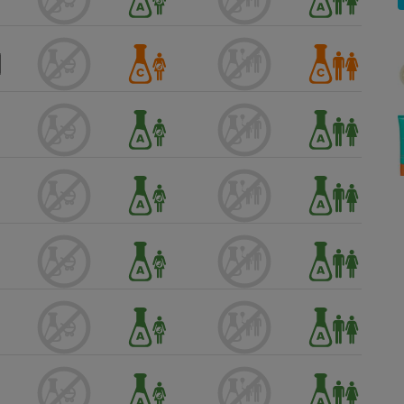
Électricité - Gaz
Appareil photo
numérique
Four encastrable
Lessive
Aspirateur