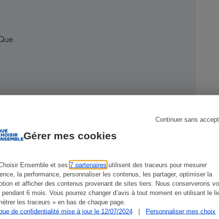
 Que
s
Réfrigérateur
Continuer sans accept
Gérer mes cookies
Choisir Ensemble et ses
7 partenaires
utilisent des traceurs pour mesurer
ience, la performance, personnaliser les contenus, les partager, optimiser la
tion et afficher des contenus provenant de sites tiers. Nous conserverons vo
CONSEILS
G
 pendant 6 mois. Vous pourrez changer d’avis à tout moment en utilisant le li
étrer les traceurs » en bas de chaque page.
ique de confidentialité mise à jour le 12/07/2024
|
Personnaliser mes choix