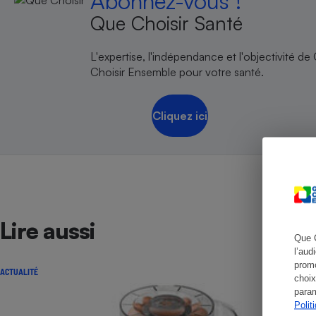
Abonnez-vous !
Que Choisir Santé
L'expertise, l'indépendance et l'objectivité de
Cafetière à expresso
Choisir Ensemble pour votre santé.
Cliquez ici
Robot ménager
Lire aussi
Que 
l’aud
promo
ACTUALITÉ
choix
param
Polit