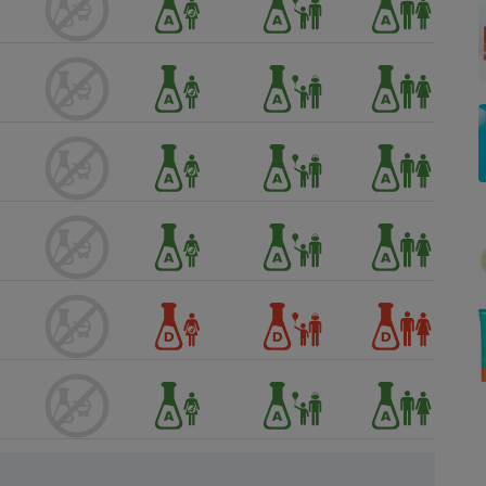
Électricité - Gaz
Appareil photo
numérique
Four encastrable
Lessive
Aspirateur