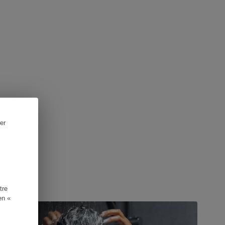
er
tre
UIDE D'ACHAT
en «