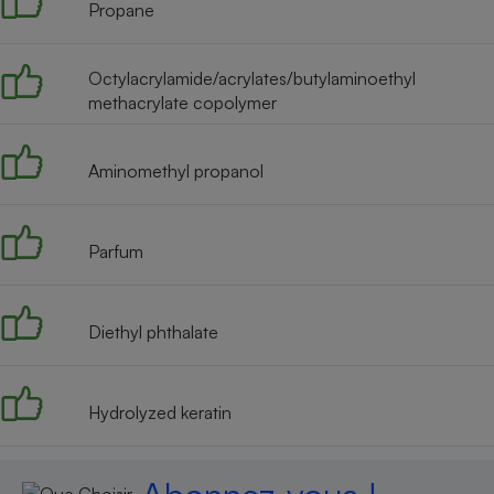
Radiateur électrique
Propane
Octylacrylamide/acrylates/butylaminoethyl
Téléphone mobile -
Smartphone
methacrylate copolymer
Plaque de cuisson à
induction
Aminomethyl propanol
Climatiseur -
Ventilateur
Parfum
Antivirus
Diethyl phthalate
Climatiseur -
Ventilateur
Hydrolyzed keratin