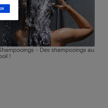
ER
Shampooings - Des shampooings au
poil !