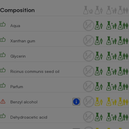
Téléphone mobile -
Smartphone
Composition
Plaque de cuisson à
induction
Aqua
Xanthan gum
Climatiseur -
Ventilateur
Glycerin
Antivirus
Ricinus communis seed oil
Climatiseur -
Ventilateur
Parfum
Benzyl alcohol
Dehydroacetic acid