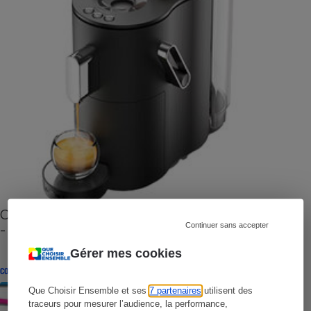
Cafetière à capsules zéro déchet CoffeeB (vidéo)
- Premières impressions
Continuer sans accepter
Gérer mes cookies
CONSEILS
Que Choisir Ensemble et ses
7 partenaires
utilisent des
traceurs pour mesurer l’audience, la performance,