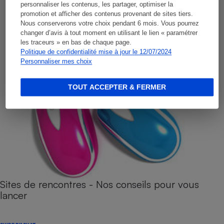
personnaliser les contenus, les partager, optimiser la
promotion et afficher des contenus provenant de sites tiers.
Nous conserverons votre choix pendant 6 mois. Vous pourrez
changer d’avis à tout moment en utilisant le lien « paramétrer
les traceurs » en bas de chaque page.
Politique de confidentialité mise à jour le 12/07/2024
Personnaliser mes choix
TOUT ACCEPTER & FERMER
Sites de rencontres - Nos conseils pour vous
lancer