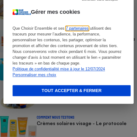
Test des crèmes solaires vendues sur
Temu, Shein et AliExpress - 9 sur 10
Gérer mes cookies
dangereuses pour la santé des
consommateurs
Que Choisir Ensemble et ses
7 partenaires
utilisent des
ACTUALITÉ
traceurs pour mesurer l’audience, la performance,
Crèmes solaires - Le bilan désastreux des
personnaliser les contenus, les partager, optimiser la
plateformes chinoises
promotion et afficher des contenus provenant de sites tiers.
Nous conserverons votre choix pendant 6 mois. Vous pourrez
changer d’avis à tout moment en utilisant le lien « paramétrer
CONSEILS
les traceurs » en bas de chaque page.
Crèmes solaires - Les logos à la loupe
Politique de confidentialité mise à jour le 12/07/2024
Personnaliser mes choix
COMMENT NOUS TESTONS
TOUT ACCEPTER & FERMER
Crèmes solaires - Le protocole
COMMENT NOUS TESTONS
Crèmes solaires visage - Le protocole