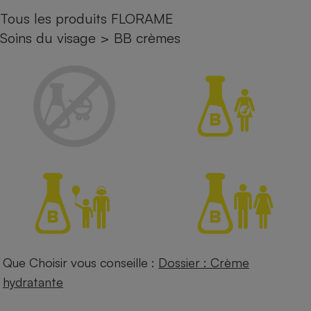
Tous les produits FLORAME
Petit électroménager - U
Complément
Soins du visage
>
BB crèmes
alimentaire
Mutuelle
Assurance emprunteur
Matelas
Champagne
bouteille
Banque en 
Téléviseur
Antimoustique
Lave-linge
Que Choisir vous conseille :
Dossier : Crème
Radiateur électrique
hydratante