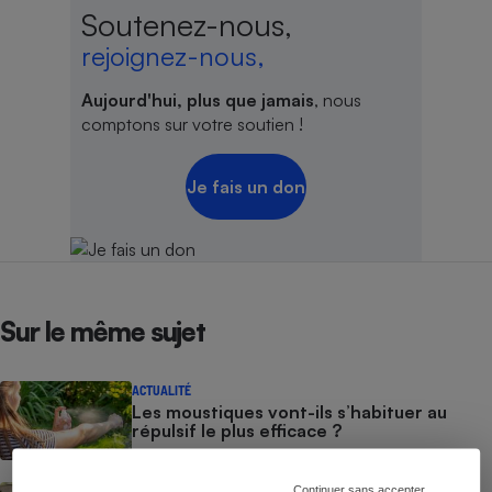
Soutenez-nous,
rejoignez-nous,
Aujourd'hui, plus que jamais
, nous
comptons sur votre soutien !
Je fais un don
Sur le même sujet
ACTUALITÉ
Les moustiques vont-ils s’habituer au
répulsif le plus efficace ?
Continuer sans accepter
ACTION QUE CHOISIR ENSEMBLE