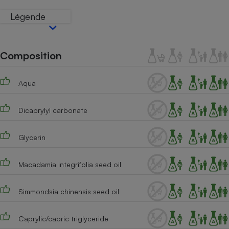
Téléphone mobile -
Smartphone
Légende
Plaque de cuisson à
induction
Composition
Climatiseur -
Ventilateur
Aqua
Dicaprylyl carbonate
Antivirus
Climatiseur -
Glycerin
Ventilateur
Macadamia integrifolia seed oil
Simmondsia chinensis seed oil
Caprylic/capric triglyceride