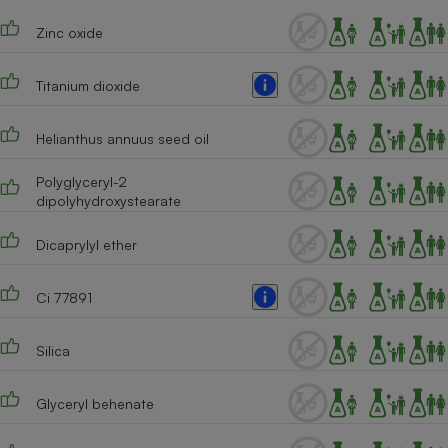
Cafetière à expressos
Zinc oxide
Titanium dioxide
Helianthus annuus seed oil
Polyglyceryl-2
dipolyhydroxystearate
Robot ménager
Dicaprylyl ether
Ci 77891
Silica
Glyceryl behenate