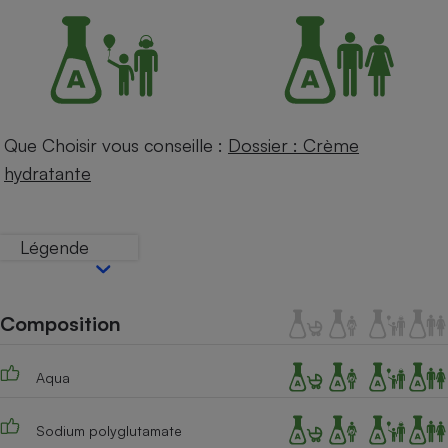
Petit électroménager - U
Complément
alimentaire
Mutuelle
Assurance emprunteur
Que Choisir vous conseille :
Dossier : Crème
hydratante
Matelas
Champagne
bouteille
Banque en 
Légende
Téléviseur
Antimoustique
Lave-linge
Composition
Aqua
Radiateur électrique
Sodium polyglutamate