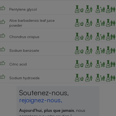
Téléphone mobile -
Smartphone
Pentylene glycol
Plaque de cuisson à
induction
Aloe barbadensis leaf juice
powder
Chondrus crispus
Climatiseur -
Ventilateur
Sodium benzoate
Antivirus
Citric acid
Climatiseur -
Ventilateur
Sodium hydroxide
Soutenez-nous,
rejoignez-nous,
Aujourd'hui, plus que jamais
, nous