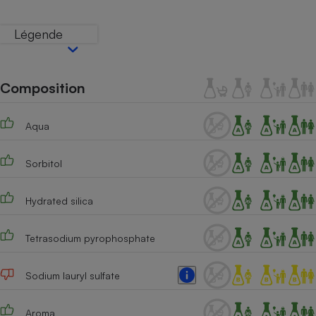
Téléphone mobile -
Smartphone
Plaque de cuisson à
Légende
induction
Composition
Climatiseur -
Ventilateur
Aqua
Antivirus
Sorbitol
Climatiseur -
Ventilateur
Hydrated silica
Tetrasodium pyrophosphate
Sodium lauryl sulfate
Aroma