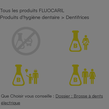
Petit électroménager - U
Tous les produits FLUOCARIL
Complément
alimentaire
Produits d'hygiène dentaire
>
Dentifrices
Mutuelle
Assurance emprunteur
Matelas
Champagne
bouteille
Banque en 
Téléviseur
Antimoustique
Lave-linge
Que Choisir vous conseille :
Dossier : Brosse à dents
Radiateur électrique
électrique