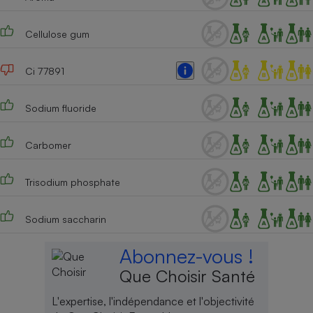
Cafetière à expressos
Cellulose gum
Ci 77891
Sodium fluoride
Carbomer
Robot ménager
Trisodium phosphate
Sodium saccharin
Abonnez-vous !
Que Choisir Santé
L'expertise, l'indépendance et l'objectivité