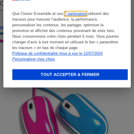
Cafetière à capsules zéro déchet CoffeeB (vidéo)
- Premières impressions
Que Choisir Ensemble et ses
7 partenaires
utilisent des
traceurs pour mesurer l’audience, la performance,
personnaliser les contenus, les partager, optimiser la
CONSEILS
promotion et afficher des contenus provenant de sites tiers.
Nous conserverons votre choix pendant 6 mois. Vous pourrez
changer d’avis à tout moment en utilisant le lien « paramétrer
les traceurs » en bas de chaque page.
Politique de confidentialité mise à jour le 12/07/2024
Personnaliser mes choix
TOUT ACCEPTER & FERMER