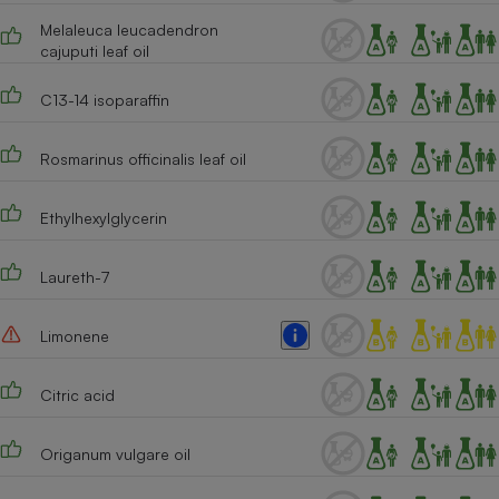
Melaleuca leucadendron
Cafetière à expressos
cajuputi leaf oil
C13-14 isoparaffin
Rosmarinus officinalis leaf oil
Ethylhexylglycerin
Robot ménager
Laureth-7
Limonene
Citric acid
Origanum vulgare oil