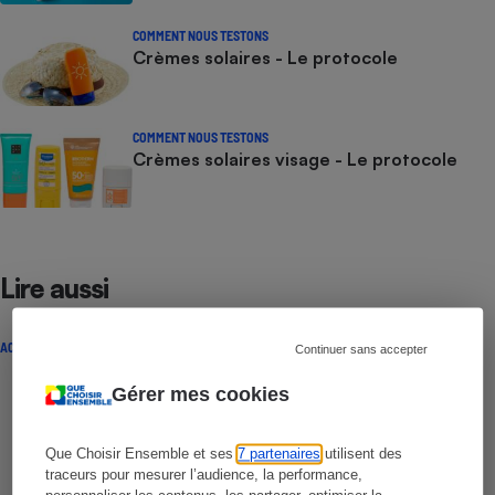
COMMENT NOUS TESTONS
Crèmes solaires - Le protocole
COMMENT NOUS TESTONS
Crèmes solaires visage - Le protocole
Lire aussi
ACTUALITÉ
Continuer sans accepter
Gérer mes cookies
Que Choisir Ensemble et ses
7 partenaires
utilisent des
traceurs pour mesurer l’audience, la performance,