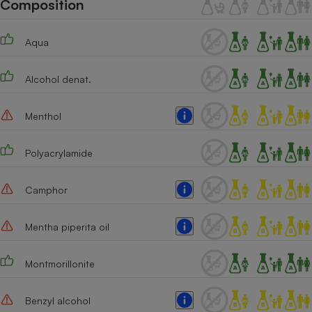
Composition
Téléphone mobile -
Smartphone
Plaque de cuisson à
induction
Aqua
Alcohol denat.
Climatiseur -
Ventilateur
Menthol
Polyacrylamide
Antivirus
Climatiseur -
Camphor
Ventilateur
Mentha piperita oil
Montmorillonite
Benzyl alcohol