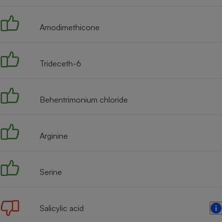
Radiateur électrique
Amodimethicone
Téléphone mobile -
Smartphone
Plaque de cuisson à
induction
Trideceth-6
Behentrimonium chloride
Climatiseur -
Ventilateur
Arginine
Antivirus
Climatiseur -
Ventilateur
Serine
Salicylic acid