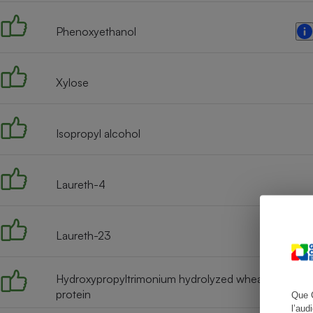
Phenoxyethanol
Cafetière à expresso
Xylose
Isopropyl alcohol
Laureth-4
Robot ménager
Laureth-23
Hydroxypropyltrimonium hydrolyzed wheat
protein
Que 
l’aud