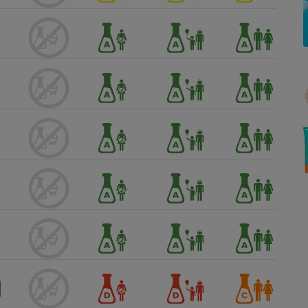
Électricité - Gaz
Appareil photo
numérique
Four encastrable
Lessive
Aspirateur