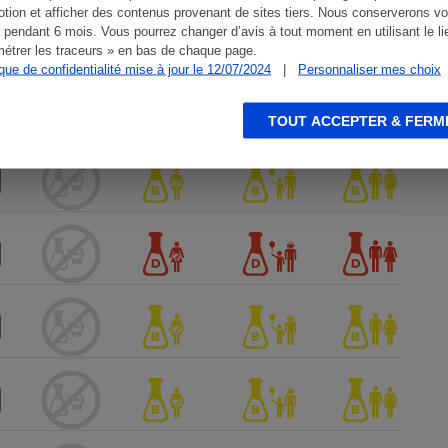
tion et afficher des contenus provenant de sites tiers. Nous conserverons vo
 pendant 6 mois. Vous pourrez changer d’avis à tout moment en utilisant le li
étrer les traceurs » en bas de chaque page.
ique de confidentialité mise à jour le 12/07/2024
|
Personnaliser mes choix
TOUT ACCEPTER & FERM