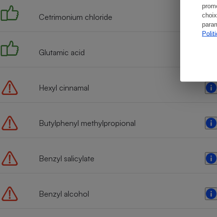
promo
choix
Cetrimonium chloride
param
Polit
Glutamic acid
Hexyl cinnamal
Butylphenyl methylpropional
Benzyl salicylate
Benzyl alcohol