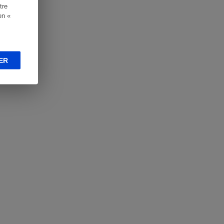
tre
en «
ER