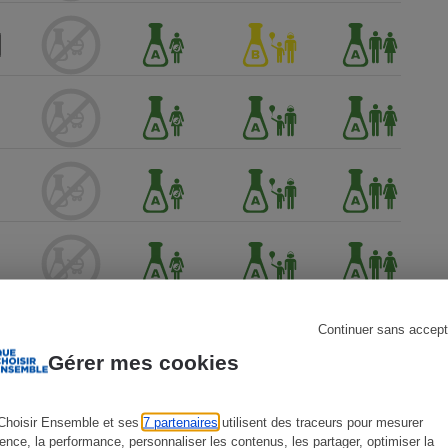
s
Réfrigérateur
Continuer sans accept
Gérer mes cookies
Choisir Ensemble et ses
7 partenaires
utilisent des traceurs pour mesurer
ience, la performance, personnaliser les contenus, les partager, optimiser la