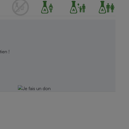
ien !