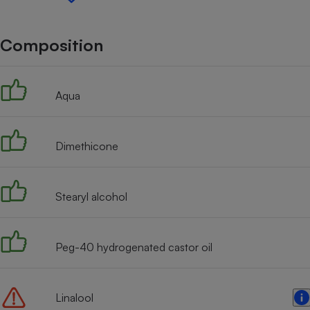
Internet
Gros électroménager
Téléphonie
Composition
Petit électroménager 
Complément
alimentaire
Aqua
Mutuelle
Assurance emprunteu
Dimethicone
Matelas
Champa
boutei
Stearyl alcohol
Banque 
Téléviseur
Antimoustique
Lave-linge
Peg-40 hydrogenated castor oil
Linalool