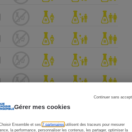
s
Réfrigérateur
Continuer sans accept
Gérer mes cookies
Choisir Ensemble et ses
7 partenaires
utilisent des traceurs pour mesurer
ience, la performance, personnaliser les contenus, les partager, optimiser la