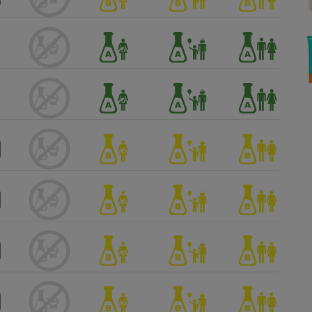
Électricité - Gaz
Appareil photo
numérique
Four encastrable
Lessive
Aspirateur