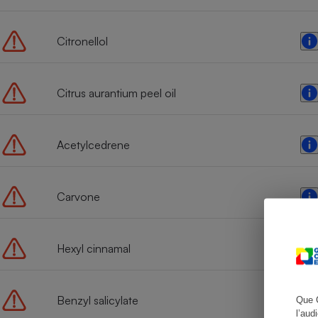
Citronellol
Cafetière à expresso
Citrus aurantium peel oil
Acetylcedrene
Carvone
Robot ménager
Hexyl cinnamal
Benzyl salicylate
Que 
l’aud