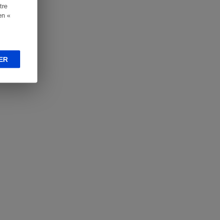
tre
en «
ER