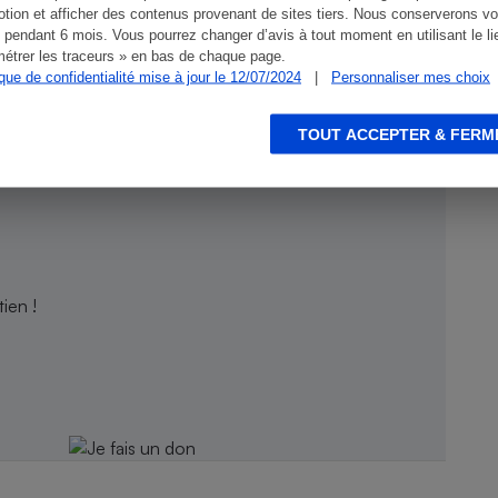
tion et afficher des contenus provenant de sites tiers. Nous conserverons vo
 pendant 6 mois. Vous pourrez changer d’avis à tout moment en utilisant le li
étrer les traceurs » en bas de chaque page.
ique de confidentialité mise à jour le 12/07/2024
|
Personnaliser mes choix
TOUT ACCEPTER & FERM
ien !