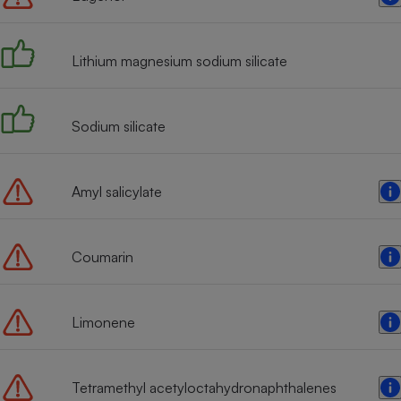
Radiateur électrique
Lithium magnesium sodium silicate
Téléphone mobile -
Smartphone
Plaque de cuisson à
induction
Sodium silicate
Climatiseur -
Amyl salicylate
Ventilateur
Coumarin
Antivirus
Climatiseur -
Ventilateur
Limonene
Tetramethyl acetyloctahydronaphthalenes