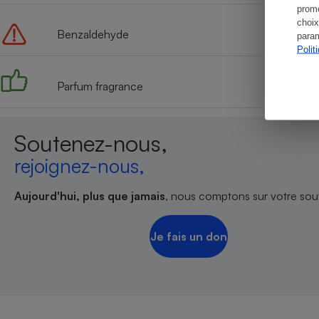
promo
choix
Benzaldehyde
param
Polit
Parfum fragrance
Soutenez-nous,
rejoignez-nous,
Aujourd'hui, plus que jamais
, nous comptons sur votre sout
Je fais un don