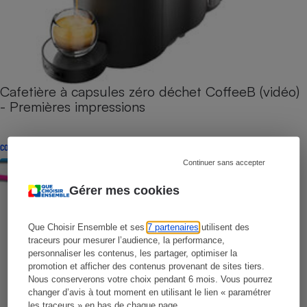
Cafetière à capsules zéro déchet CoffeeB (vidéo)
- Premières impressions
CONSEILS
Continuer sans accepter
Gérer mes cookies
Que Choisir Ensemble et ses
7 partenaires
utilisent des
traceurs pour mesurer l’audience, la performance,
personnaliser les contenus, les partager, optimiser la
promotion et afficher des contenus provenant de sites tiers.
Nous conserverons votre choix pendant 6 mois. Vous pourrez
changer d’avis à tout moment en utilisant le lien « paramétrer
les traceurs » en bas de chaque page.