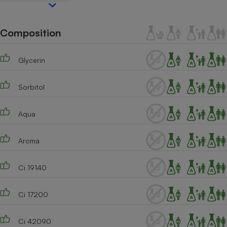
Téléphone mobile -
Smartphone
Plaque de cuisson à
induction
Composition
Glycerin
Climatiseur -
Ventilateur
Sorbitol
Aqua
Antivirus
Climatiseur -
Aroma
Ventilateur
Ci 19140
Ci 17200
Ci 42090