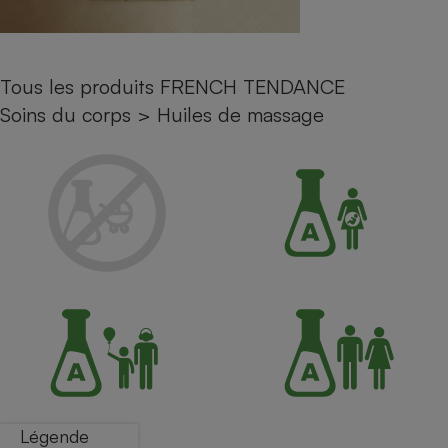
Petit électroménager - U
Complément
alimentaire
Mutuelle
Tous les produits FRENCH TENDANCE
Assurance emprunteur
Soins du corps
>
Huiles de massage
Matelas
Champagne
bouteille
Banque en 
Téléviseur
Antimoustique
Lave-linge
Radiateur électrique
Légende