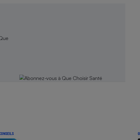
 Que
CONSEILS
G