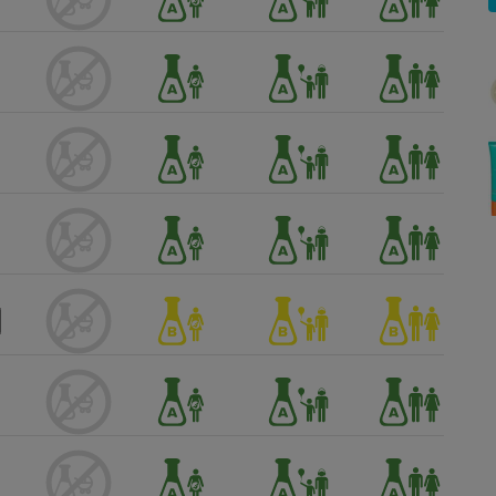
Électricité - Gaz
Appareil photo
numérique
Four encastrable
Lessive
Aspirateur