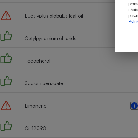
promo
choix
Eucalyptus globulus leaf oil
param
Polit
Cetylpyridinium chloride
Tocopherol
Sodium benzoate
Limonene
Ci 42090