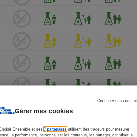
s
Réfrigérateur
Continuer sans accept
Gérer mes cookies
Choisir Ensemble et ses
7 partenaires
utilisent des traceurs pour mesurer
ience, la performance, personnaliser les contenus, les partager, optimiser la