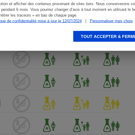
tion et afficher des contenus provenant de sites tiers. Nous conserverons vo
 pendant 6 mois. Vous pourrez changer d’avis à tout moment en utilisant le li
étrer les traceurs » en bas de chaque page.
ique de confidentialité mise à jour le 12/07/2024
|
Personnaliser mes choix
TOUT ACCEPTER & FERM