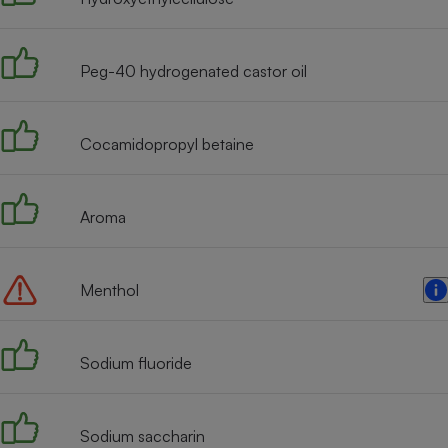
Radiateur électrique
Peg-40 hydrogenated castor oil
Téléphone mobile -
Smartphone
Plaque de cuisson à
induction
Cocamidopropyl betaine
Climatiseur -
Aroma
Ventilateur
Menthol
Antivirus
Climatiseur -
Ventilateur
Sodium fluoride
Sodium saccharin