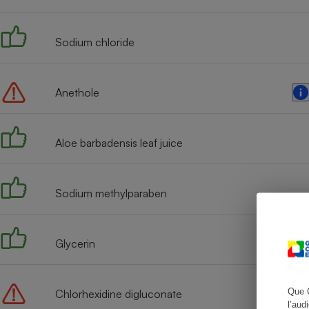
Sodium chloride
Cafetière à expresso
Anethole
Aloe barbadensis leaf juice
Sodium methylparaben
Robot ménager
Glycerin
Que 
Chlorhexidine digluconate
l’aud