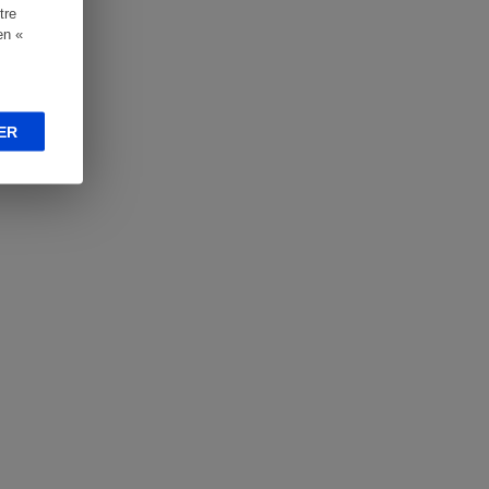
tre
en «
ER