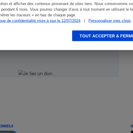
tion et afficher des contenus provenant de sites tiers. Nous conserverons vo
 pendant 6 mois. Vous pourrez changer d’avis à tout moment en utilisant le li
étrer les traceurs » en bas de chaque page.
ique de confidentialité mise à jour le 12/07/2024
|
Personnaliser mes choix
ien !
TOUT ACCEPTER & FERM
CONSEILS
G