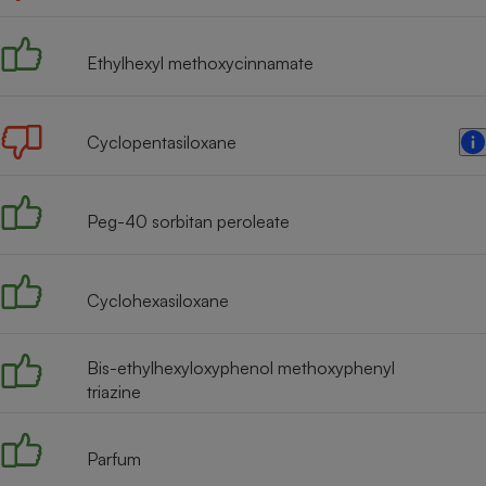
Radiateur électrique
Ethylhexyl methoxycinnamate
Téléphone mobile -
Smartphone
Plaque de cuisson à
induction
Cyclopentasiloxane
Peg-40 sorbitan peroleate
Climatiseur -
Ventilateur
Cyclohexasiloxane
Antivirus
Climatiseur -
Bis-ethylhexyloxyphenol methoxyphenyl
Ventilateur
triazine
Parfum