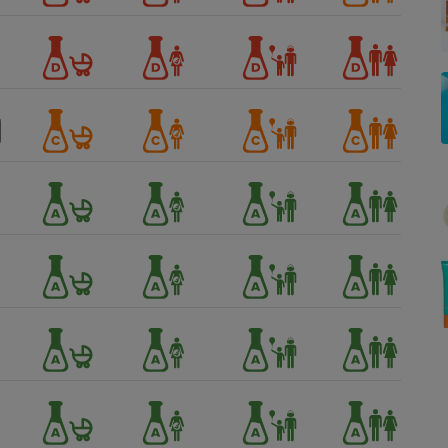
Électricité - Gaz
Appareil photo
numérique
Four encastrable
Lessive
Aspirateur