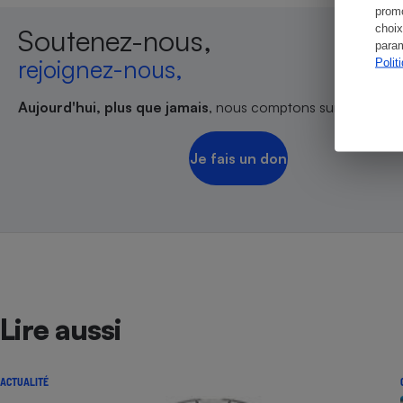
promo
choix
Soutenez-nous,
param
rejoignez-nous,
Polit
Aujourd'hui, plus que jamais
, nous comptons sur votre sout
Je fais un don
Lire aussi
ACTUALITÉ