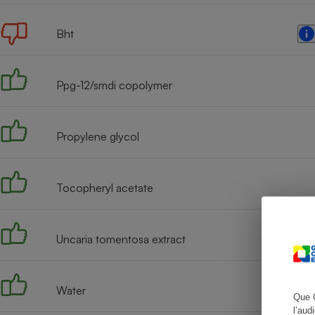
Bht
Cafetière à expresso
Ppg-12/smdi copolymer
Propylene glycol
Tocopheryl acetate
Robot ménager
Uncaria tomentosa extract
Water
Que 
l’aud