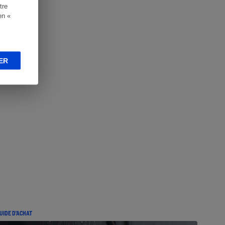
tre
en «
ER
UIDE D'ACHAT