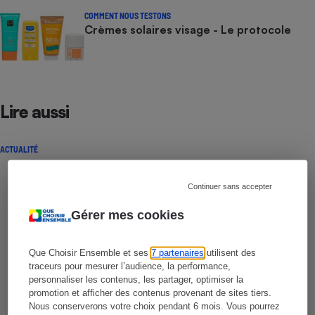
COMMENT NOUS TESTONS
Crèmes solaires visage - Le protocole
Lire aussi
ACTUALITÉ
Continuer sans accepter
Gérer mes cookies
Que Choisir Ensemble et ses
7 partenaires
utilisent des
traceurs pour mesurer l’audience, la performance,
personnaliser les contenus, les partager, optimiser la
promotion et afficher des contenus provenant de sites tiers.
Nous conserverons votre choix pendant 6 mois. Vous pourrez