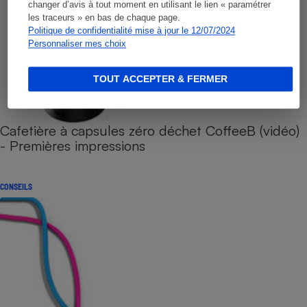
changer d’avis à tout moment en utilisant le lien « paramétrer
les traceurs » en bas de chaque page.
Politique de confidentialité mise à jour le 12/07/2024
Personnaliser mes choix
TOUT ACCEPTER & FERMER
Cafetière à capsules zéro déchet CoffeeB (vidéo)
- Premières impressions
CONSEILS