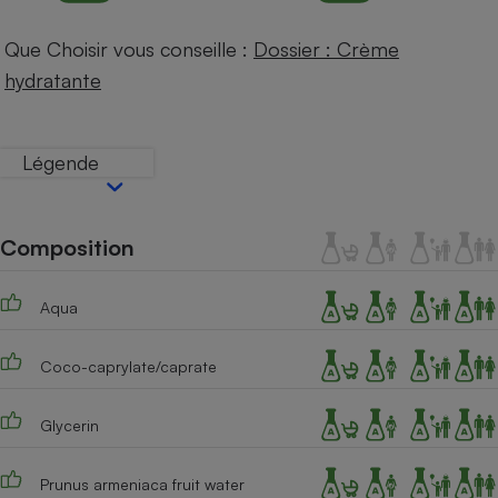
Téléphone mobile -
Smartphone
Que Choisir vous conseille :
Dossier : Crème
Plaque de cuisson à
induction
hydratante
Légende
Climatiseur -
Ventilateur
Composition
Antivirus
Climatiseur -
Aqua
Ventilateur
Coco-caprylate/caprate
Glycerin
Prunus armeniaca fruit water