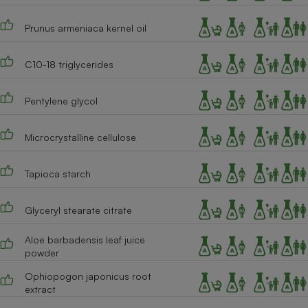
Cafetière à expressos
Prunus armeniaca kernel oil
C10-18 triglycerides
Pentylene glycol
Microcrystalline cellulose
Robot ménager
Tapioca starch
Glyceryl stearate citrate
Aloe barbadensis leaf juice
powder
Ophiopogon japonicus root
extract