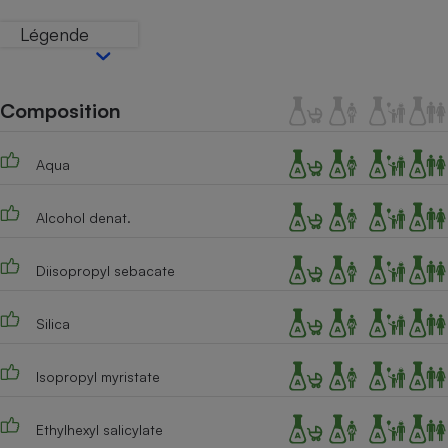
Téléphone mobile -
Smartphone
Légende
Plaque de cuisson à
induction
Composition
Climatiseur -
Ventilateur
Aqua
Alcohol denat.
Antivirus
Climatiseur -
Diisopropyl sebacate
Ventilateur
Silica
Isopropyl myristate
Ethylhexyl salicylate