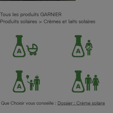
Petit électroménager - U
Complément
Tous les produits GARNIER
alimentaire
Mutuelle
Produits solaires
>
Crèmes et laits solaires
Assurance emprunteur
Matelas
Champagne
bouteille
Banque en 
Téléviseur
Antimoustique
Lave-linge
Radiateur électrique
Que Choisir vous conseille :
Dossier : Crème solaire