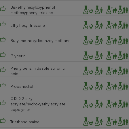
Bis-ethylhexyloxyphenol
Cafetière à expressos
methoxyphenyl triazine
Ethylhexyl triazone
Butyl methoxydibenzoylmethane
Glycerin
Robot ménager
Phenylbenzimidazole sulfonic
acid
Propanediol
C12-22 alkyl
acrylate/hydroxyethylacrylate
copolymer
Triethanolamine