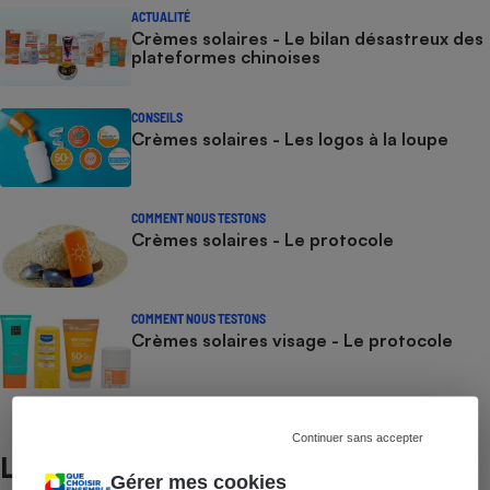
ACTUALITÉ
Crèmes solaires - Le bilan désastreux des
plateformes chinoises
CONSEILS
Crèmes solaires - Les logos à la loupe
COMMENT NOUS TESTONS
Crèmes solaires - Le protocole
COMMENT NOUS TESTONS
Crèmes solaires visage - Le protocole
Continuer sans accepter
Lire aussi
Gérer mes cookies