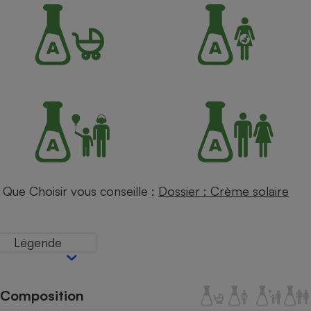
Petit électroménager - U
Complément
alimentaire
Mutuelle
Assurance emprunteur
Matelas
Champagne
bouteille
Banque en 
Téléviseur
Que Choisir vous conseille :
Dossier : Crème solaire
Antimoustique
Lave-linge
Légende
Radiateur électrique
Composition