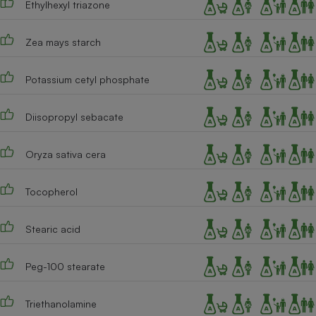
Ethylhexyl triazone
Cafetière à expressos
Zea mays starch
Potassium cetyl phosphate
Diisopropyl sebacate
Oryza sativa cera
Robot ménager
Tocopherol
Stearic acid
Peg-100 stearate
Triethanolamine