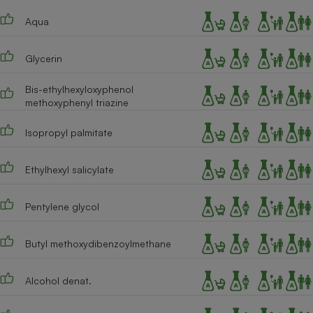
Téléphone mobile -
Smartphone
Aqua
Plaque de cuisson à
induction
Glycerin
Bis-ethylhexyloxyphenol
Climatiseur -
methoxyphenyl triazine
Ventilateur
Isopropyl palmitate
Antivirus
Ethylhexyl salicylate
Climatiseur -
Ventilateur
Pentylene glycol
Butyl methoxydibenzoylmethane
Alcohol denat.