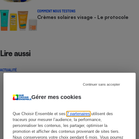
COMMENT NOUS TESTONS
Crèmes solaires visage - Le protocole
Lire aussi
ACTUALITÉ
Continuer sans accepter
Gérer mes cookies
Que Choisir Ensemble et ses
7 partenaires
utilisent des
traceurs pour mesurer l’audience, la performance,
personnaliser les contenus, les partager, optimiser la
promotion et afficher des contenus provenant de sites tiers.
Nous conserverons votre choix pendant 6 mois. Vous pourrez