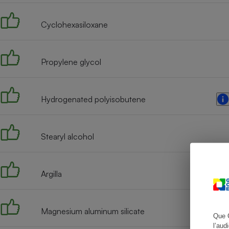
Cyclohexasiloxane
Cafetière à expresso
Propylene glycol
Hydrogenated polyisobutene
Stearyl alcohol
Robot ménager
Argilla
Magnesium aluminum silicate
Que 
l’aud