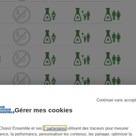
s
Réfrigérateur
Continuer sans accept
Gérer mes cookies
Choisir Ensemble et ses
7 partenaires
utilisent des traceurs pour mesurer
ience, la performance, personnaliser les contenus, les partager, optimiser la