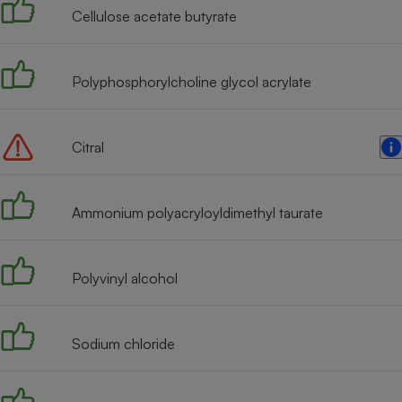
Cellulose acetate butyrate
Polyphosphorylcholine glycol acrylate
Citral
Ammonium polyacryloyldimethyl taurate
Polyvinyl alcohol
Sodium chloride