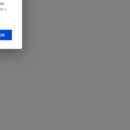
tre
en «
ER