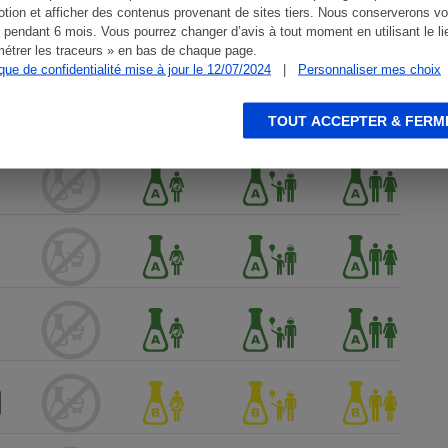
tion et afficher des contenus provenant de sites tiers. Nous conserverons vo
 pendant 6 mois. Vous pourrez changer d’avis à tout moment en utilisant le li
étrer les traceurs » en bas de chaque page.
ique de confidentialité mise à jour le 12/07/2024
|
Personnaliser mes choix
TOUT ACCEPTER & FERM