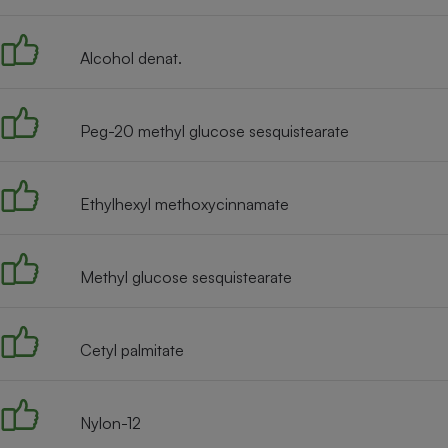
Radiateur électrique
Alcohol denat.
Téléphone mobile -
Smartphone
Plaque de cuisson à
induction
Peg-20 methyl glucose sesquistearate
Ethylhexyl methoxycinnamate
Climatiseur -
Ventilateur
Methyl glucose sesquistearate
Antivirus
Climatiseur -
Ventilateur
Cetyl palmitate
Nylon-12