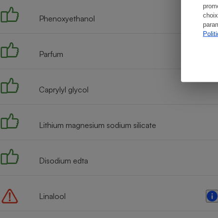
promo
choix
Phenoxyethanol
param
Polit
Parfum
Caprylyl glycol
Lithium magnesium sodium silicate
Disodium edta
Linalool