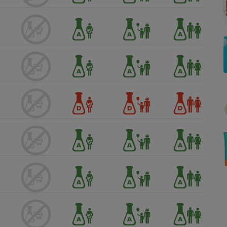
Électricité - Gaz
Appareil photo
numérique
Four encastrable
Lessive
Aspirateur