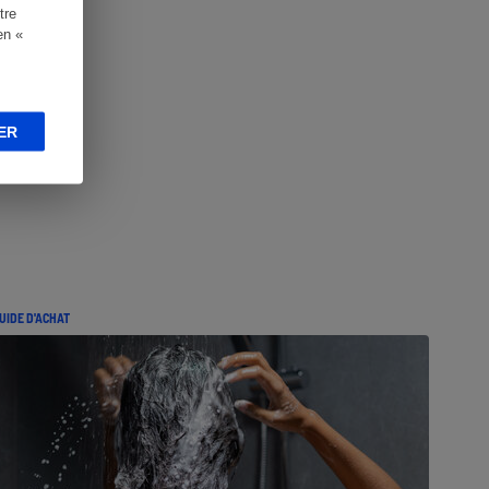
tre
en «
ER
UIDE D'ACHAT