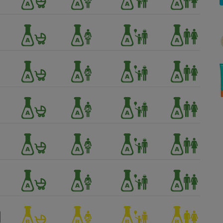
Électricité - Gaz
Appareil photo
numérique
Four encastrable
Lessive
Aspirateur