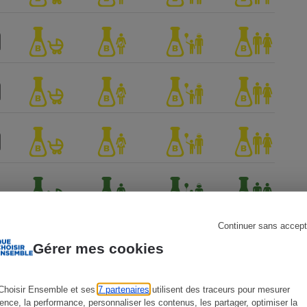
s
Réfrigérateur
Continuer sans accept
Gérer mes cookies
Choisir Ensemble et ses
7 partenaires
utilisent des traceurs pour mesurer
ien !
ience, la performance, personnaliser les contenus, les partager, optimiser la