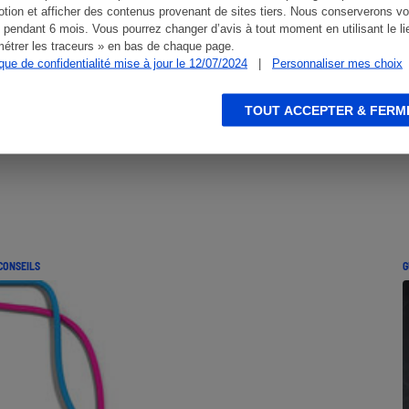
tion et afficher des contenus provenant de sites tiers. Nous conserverons vo
 pendant 6 mois. Vous pourrez changer d’avis à tout moment en utilisant le li
étrer les traceurs » en bas de chaque page.
ique de confidentialité mise à jour le 12/07/2024
|
Personnaliser mes choix
TOUT ACCEPTER & FERM
CONSEILS
G