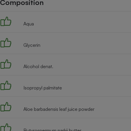
Composition
Internet
Gros électroménager
Téléphonie
Aqua
Petit électroménager 
Complément
alimentaire
Mutuelle
Assurance emprunteu
Glycerin
Alcohol denat.
Matelas
Champa
boutei
Banque 
Isopropyl palmitate
Téléviseur
Antimoustique
Lave-linge
Aloe barbadensis leaf juice powder
Butyrospermum parkii butter