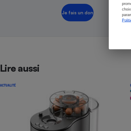
promo
choix
Je fais un don
param
Polit
Lire aussi
ACTUALITÉ