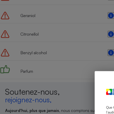
Geraniol
Cafetière à expresso
Citronellol
Benzyl alcohol
Parfum
Robot ménager
Soutenez-nous,
rejoignez-nous,
Que 
Aujourd'hui, plus que jamais
, nous comptons sur votre sout
l’aud