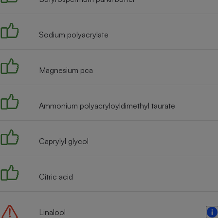
Radiateur électrique
Sodium polyacrylate
Téléphone mobile -
Smartphone
Plaque de cuisson à
induction
Magnesium pca
Climatiseur -
Ammonium polyacryloyldimethyl taurate
Ventilateur
Caprylyl glycol
Antivirus
Climatiseur -
Ventilateur
Citric acid
Linalool