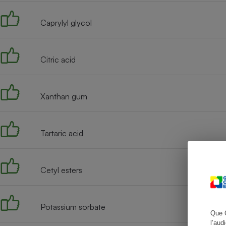
Caprylyl glycol
Cafetière à expresso
Citric acid
Xanthan gum
Tartaric acid
Robot ménager
Cetyl esters
Potassium sorbate
Que 
l’aud