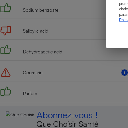
promo
choix
Sodium benzoate
param
Polit
Salicylic acid
Dehydroacetic acid
Coumarin
Parfum
Abonnez-vous !
Que Choisir Santé