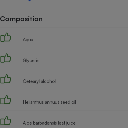
Internet
Gros électroménager
Téléphonie
Composition
Petit électroménager 
Complément
alimentaire
Aqua
Mutuelle
Assurance emprunteu
Glycerin
Matelas
Champa
boutei
Cetearyl alcohol
Banque 
Téléviseur
Antimoustique
Lave-linge
Helianthus annuus seed oil
Aloe barbadensis leaf juice