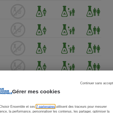
s
Réfrigérateur
Continuer sans accept
Gérer mes cookies
Choisir Ensemble et ses
7 partenaires
utilisent des traceurs pour mesurer
ience, la performance, personnaliser les contenus, les partager, optimiser la