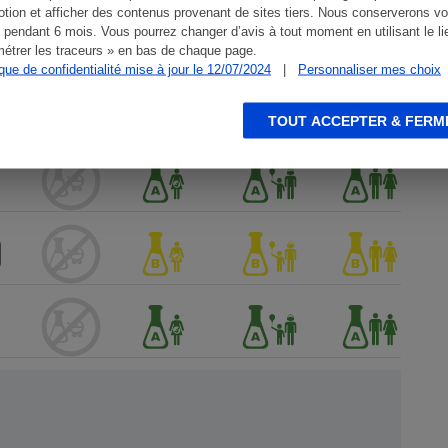
tion et afficher des contenus provenant de sites tiers. Nous conserverons vo
 pendant 6 mois. Vous pourrez changer d’avis à tout moment en utilisant le li
étrer les traceurs » en bas de chaque page.
ique de confidentialité mise à jour le 12/07/2024
|
Personnaliser mes choix
TOUT ACCEPTER & FERM