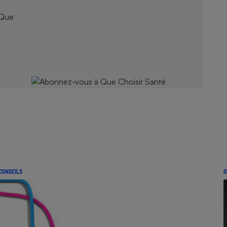
 Que
CONSEILS
G