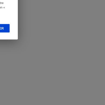
tre
en «
ER