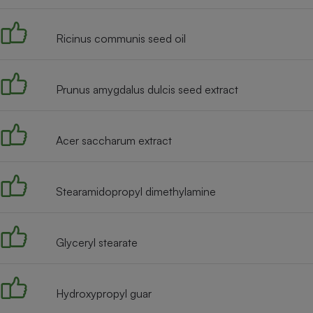
Radiateur électrique
Ricinus communis seed oil
Téléphone mobile -
Smartphone
Plaque de cuisson à
induction
Prunus amygdalus dulcis seed extract
Acer saccharum extract
Climatiseur -
Ventilateur
Stearamidopropyl dimethylamine
Antivirus
Climatiseur -
Ventilateur
Glyceryl stearate
Hydroxypropyl guar