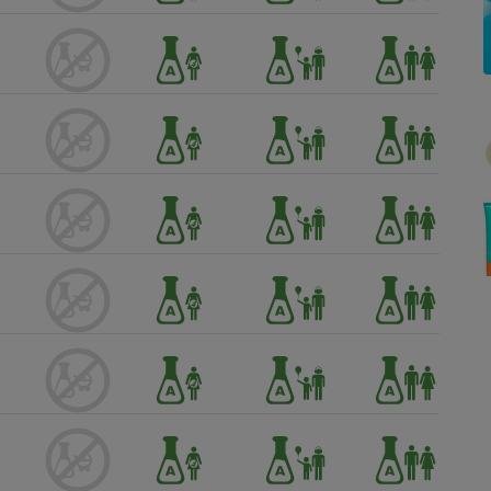
Électricité - Gaz
Appareil photo
numérique
Four encastrable
Lessive
Aspirateur