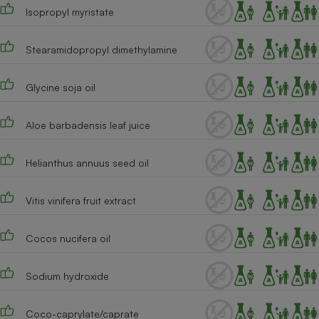
Téléphone mobile -
Isopropyl myristate
Smartphone
Plaque de cuisson à
induction
Stearamidopropyl dimethylamine
Glycine soja oil
Climatiseur -
Ventilateur
Aloe barbadensis leaf juice
Helianthus annuus seed oil
Antivirus
Climatiseur -
Ventilateur
Vitis vinifera fruit extract
Cocos nucifera oil
Sodium hydroxide
Coco-caprylate/caprate