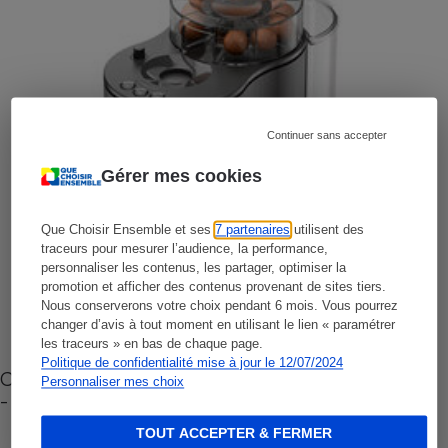
Continuer sans accepter
Gérer mes cookies
Que Choisir Ensemble et ses
7 partenaires
utilisent des
traceurs pour mesurer l’audience, la performance,
personnaliser les contenus, les partager, optimiser la
promotion et afficher des contenus provenant de sites tiers.
Nous conserverons votre choix pendant 6 mois. Vous pourrez
changer d’avis à tout moment en utilisant le lien « paramétrer
les traceurs » en bas de chaque page.
Politique de confidentialité mise à jour le 12/07/2024
Cafetière à capsules zéro déchet CoffeeB (vidéo)
Personnaliser mes choix
- Premières impressions
TOUT ACCEPTER & FERMER