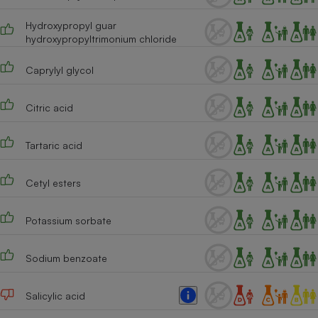
Cafetière à expressos
Hydroxypropyl guar
hydroxypropyltrimonium chloride
Caprylyl glycol
Citric acid
Tartaric acid
Robot ménager
Cetyl esters
Potassium sorbate
Sodium benzoate
Salicylic acid