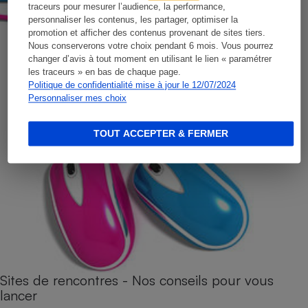
traceurs pour mesurer l’audience, la performance,
personnaliser les contenus, les partager, optimiser la
promotion et afficher des contenus provenant de sites tiers.
Nous conserverons votre choix pendant 6 mois. Vous pourrez
changer d’avis à tout moment en utilisant le lien « paramétrer
les traceurs » en bas de chaque page.
Politique de confidentialité mise à jour le 12/07/2024
Personnaliser mes choix
TOUT ACCEPTER & FERMER
Sites de rencontres - Nos conseils pour vous
lancer