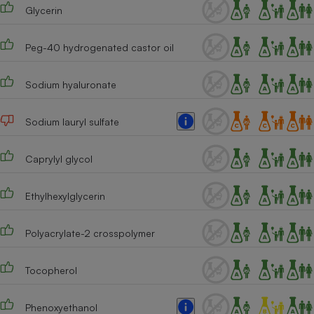
Téléphone mobile -
Glycerin
Smartphone
Plaque de cuisson à
induction
Peg-40 hydrogenated castor oil
Sodium hyaluronate
Climatiseur -
Ventilateur
Sodium lauryl sulfate
Caprylyl glycol
Antivirus
Climatiseur -
Ventilateur
Ethylhexylglycerin
Polyacrylate-2 crosspolymer
Tocopherol
Phenoxyethanol