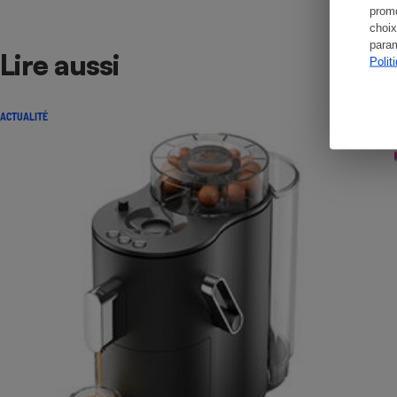
promo
choix
param
Lire aussi
Polit
ACTUALITÉ