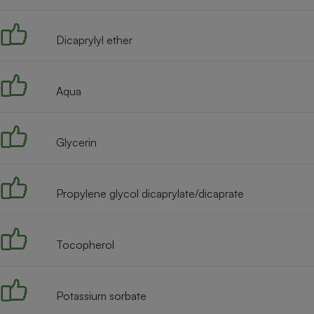
Radiateur électrique
Dicaprylyl ether
Téléphone mobile -
Smartphone
Plaque de cuisson à
induction
Aqua
Glycerin
Climatiseur -
Ventilateur
Propylene glycol dicaprylate/dicaprate
Antivirus
Climatiseur -
Ventilateur
Tocopherol
Potassium sorbate