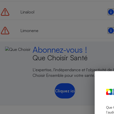
Linalool
Cafetière à expresso
Limonene
Abonnez-vous !
Que Choisir Santé
L'expertise, l'indépendance et l'objectivité de
Choisir Ensemble pour votre santé.
Robot ménager
Cliquez ici
Que 
l’aud