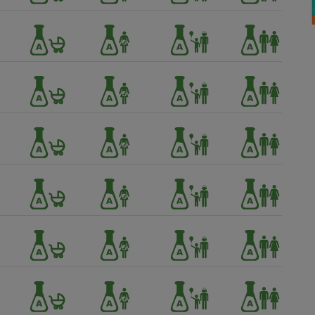
Électricité - Gaz
Appareil photo
numérique
Four encastrable
Lessive
Aspirateur