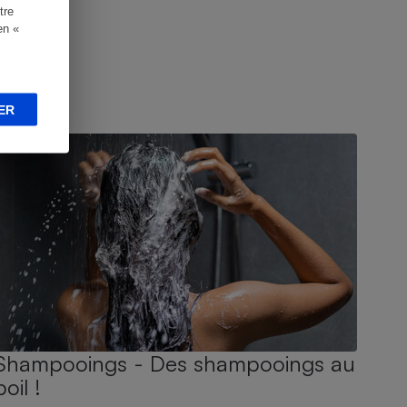
tre
en «
ER
UIDE D'ACHAT
Shampooings - Des shampooings au
poil !