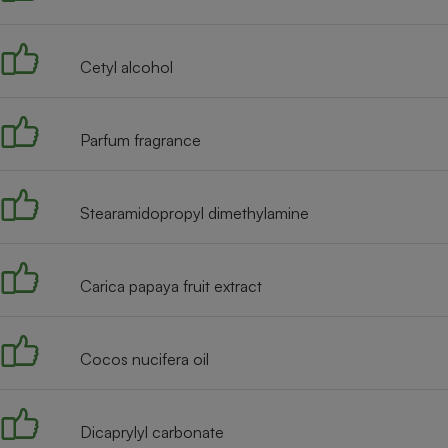
Internet
Gros électroménager
Téléphonie
Cetyl alcohol
Petit électroménager 
Complément
alimentaire
Parfum fragrance
Mutuelle
Assurance emprunteu
Stearamidopropyl dimethylamine
Matelas
Champa
boutei
Carica papaya fruit extract
Banque 
Téléviseur
Antimoustique
Lave-linge
Cocos nucifera oil
Dicaprylyl carbonate