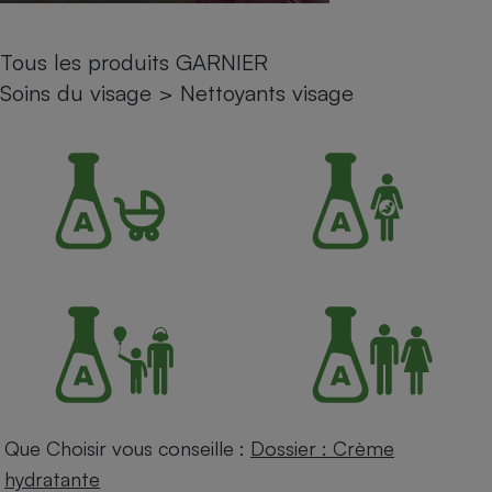
Petit électroménager - U
Complément
Tous les produits GARNIER
alimentaire
Mutuelle
Soins du visage
>
Nettoyants visage
Assurance emprunteur
Matelas
Champagne
bouteille
Banque en 
Téléviseur
Antimoustique
Lave-linge
Radiateur électrique
Que Choisir vous conseille :
Dossier : Crème
hydratante