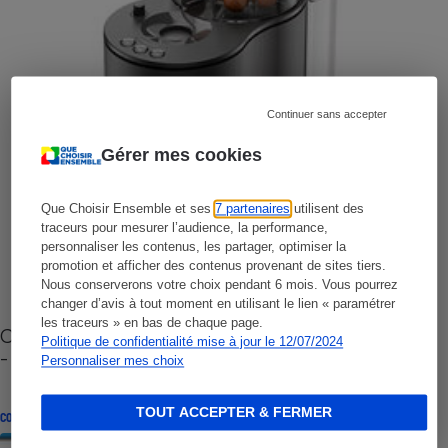
Continuer sans accepter
Gérer mes cookies
Que Choisir Ensemble et ses
7 partenaires
utilisent des
traceurs pour mesurer l’audience, la performance,
personnaliser les contenus, les partager, optimiser la
promotion et afficher des contenus provenant de sites tiers.
Nous conserverons votre choix pendant 6 mois. Vous pourrez
changer d’avis à tout moment en utilisant le lien « paramétrer
les traceurs » en bas de chaque page.
Cafetière à capsules zéro déchet CoffeeB (vidéo)
Politique de confidentialité mise à jour le 12/07/2024
- Premières impressions
Personnaliser mes choix
TOUT ACCEPTER & FERMER
CONSEILS