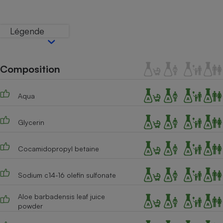
Téléphone mobile -
Smartphone
Plaque de cuisson à
Légende
induction
Composition
Climatiseur -
Ventilateur
Aqua
Antivirus
Glycerin
Climatiseur -
Ventilateur
Cocamidopropyl betaine
Sodium c14-16 olefin sulfonate
Aloe barbadensis leaf juice
powder