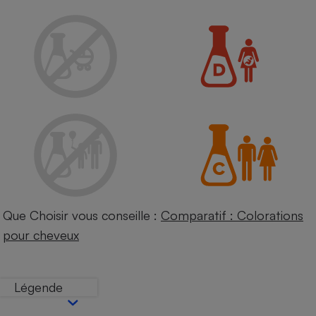
Petit électroménager - U
Complément
alimentaire
Mutuelle
Assurance emprunteur
Matelas
Champagne
bouteille
Banque en 
Téléviseur
Antimoustique
Lave-linge
Que Choisir vous conseille :
Comparatif : Colorations
pour cheveux
Radiateur électrique
Légende