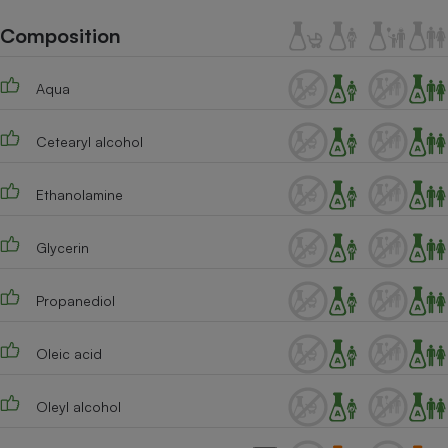
Téléphone mobile -
Smartphone
Composition
Plaque de cuisson à
induction
Aqua
Cetearyl alcohol
Climatiseur -
Ventilateur
Ethanolamine
Antivirus
Glycerin
Climatiseur -
Ventilateur
Propanediol
Oleic acid
Oleyl alcohol