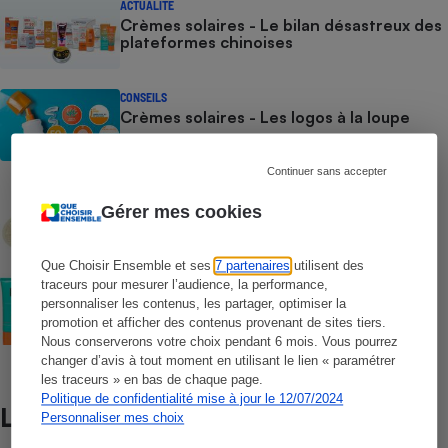
ACTUALITÉ
Crèmes solaires - Le bilan désastreux des
plateformes chinoises
CONSEILS
Crèmes solaires - Les logos à la loupe
Continuer sans accepter
COMMENT NOUS TESTONS
Crèmes solaires - Le protocole
Gérer mes cookies
Que Choisir Ensemble et ses
7 partenaires
utilisent des
COMMENT NOUS TESTONS
traceurs pour mesurer l’audience, la performance,
Crèmes solaires visage - Le protocole
personnaliser les contenus, les partager, optimiser la
promotion et afficher des contenus provenant de sites tiers.
Nous conserverons votre choix pendant 6 mois. Vous pourrez
changer d’avis à tout moment en utilisant le lien « paramétrer
les traceurs » en bas de chaque page.
Politique de confidentialité mise à jour le 12/07/2024
Lire aussi
Personnaliser mes choix