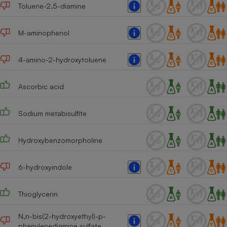
Toluene-2,5-diamine
Cafetière à expressos
M-aminophenol
4-amino-2-hydroxytoluene
Ascorbic acid
Sodium metabisulfite
Robot ménager
Hydroxybenzomorpholine
6-hydroxyindole
Thioglycerin
N,n-bis(2-hydroxyethyl)-p-
phenylenediamine sulfate