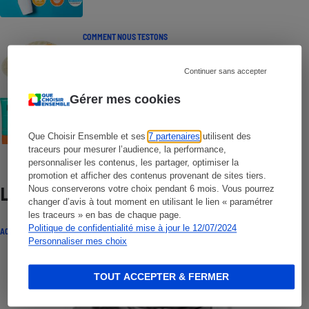
COMMENT NOUS TESTONS
Crèmes solaires - Le protocole
Continuer sans accepter
Gérer mes cookies
COMMENT NOUS TESTONS
Crèmes solaires visage - Le protocole
Que Choisir Ensemble et ses
7 partenaires
utilisent des
traceurs pour mesurer l’audience, la performance,
personnaliser les contenus, les partager, optimiser la
promotion et afficher des contenus provenant de sites tiers.
Nous conserverons votre choix pendant 6 mois. Vous pourrez
Lire aussi
changer d’avis à tout moment en utilisant le lien « paramétrer
les traceurs » en bas de chaque page.
Politique de confidentialité mise à jour le 12/07/2024
ACTUALITÉ
Personnaliser mes choix
TOUT ACCEPTER & FERMER