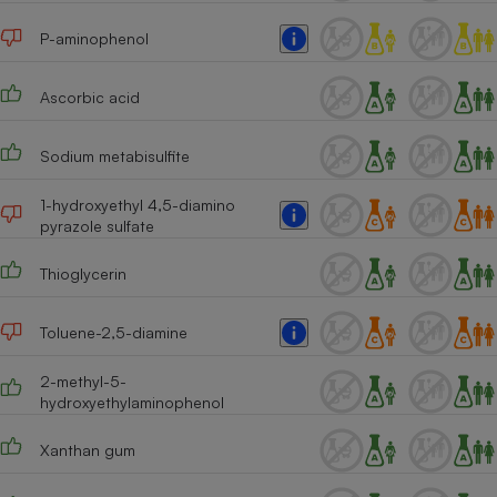
Cafetière à expressos
P-aminophenol
Ascorbic acid
Sodium metabisulfite
1-hydroxyethyl 4,5-diamino
pyrazole sulfate
Robot ménager
Thioglycerin
Toluene-2,5-diamine
2-methyl-5-
hydroxyethylaminophenol
Xanthan gum