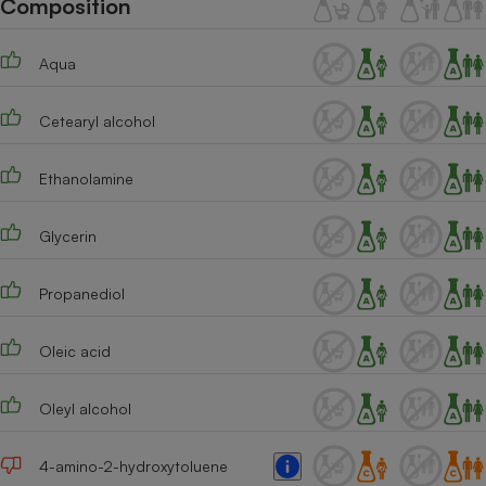
Composition
Téléphone mobile -
Smartphone
Plaque de cuisson à
Aqua
induction
Cetearyl alcohol
Climatiseur -
Ventilateur
Ethanolamine
Glycerin
Antivirus
Climatiseur -
Propanediol
Ventilateur
Oleic acid
Oleyl alcohol
4-amino-2-hydroxytoluene