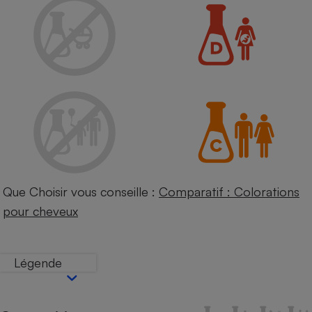
Petit électroménager - U
Complément
alimentaire
Mutuelle
Assurance emprunteur
Matelas
Champagne
bouteille
Banque en 
Téléviseur
Que Choisir vous conseille :
Comparatif : Colorations
Antimoustique
Lave-linge
pour cheveux
Légende
Radiateur électrique