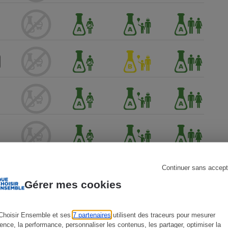
s
Réfrigérateur
Continuer sans accept
Gérer mes cookies
Choisir Ensemble et ses
7 partenaires
utilisent des traceurs pour mesurer
ience, la performance, personnaliser les contenus, les partager, optimiser la