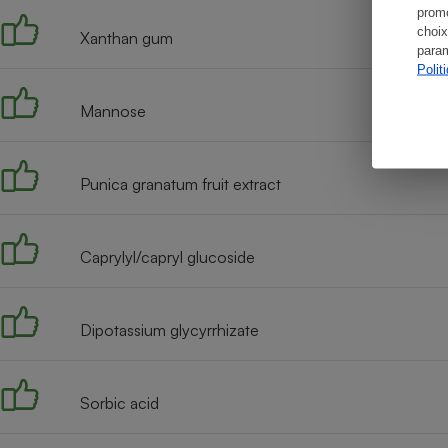
promo
choix
Xanthan gum
param
Polit
Mannose
Punica granatum fruit extract
Caprylyl/capryl glucoside
Dipotassium glycyrrhizate
Sorbic acid