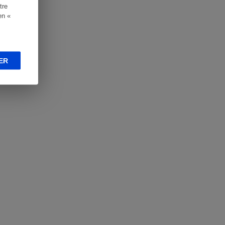
tre
en «
ER