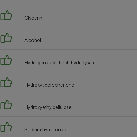
Radiateur électrique
Glycerin
Téléphone mobile -
Smartphone
Plaque de cuisson à
induction
Alcohol
Hydrogenated starch hydrolysate
Climatiseur -
Ventilateur
Hydroxyacetophenone
Antivirus
Climatiseur -
Ventilateur
Hydroxyethylcellulose
Sodium hyaluronate