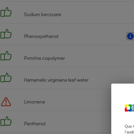
Sodium benzoate
Cafetière à expresso
Phenoxyethanol
Pvm/ma copolymer
Hamamelis virginiana leaf water
Robot ménager
Limonene
Panthenol
Que 
l’aud