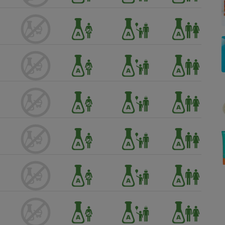
Électricité - Gaz
Appareil photo
numérique
Four encastrable
Lessive
Aspirateur