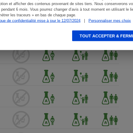
tion et afficher des contenus provenant de sites tiers. Nous conserverons vo
 pendant 6 mois. Vous pourrez changer d’avis à tout moment en utilisant le li
étrer les traceurs » en bas de chaque page.
ique de confidentialité mise à jour le 12/07/2024
|
Personnaliser mes choix
TOUT ACCEPTER & FERM