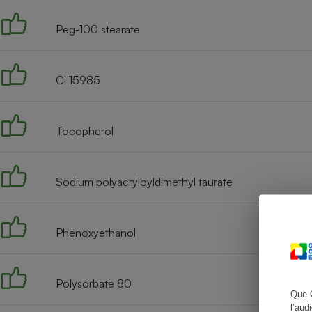
Peg-100 stearate
Cafetière à expresso
Ci 15985
Tocopherol
Sodium polyacryloyldimethyl taurate
Robot ménager
Phenoxyethanol
Polysorbate 80
Que 
l’aud