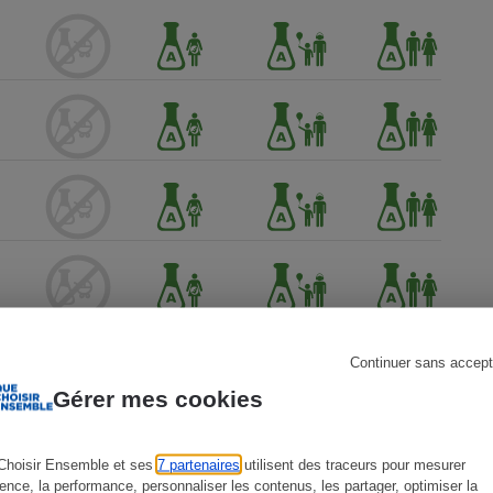
s
Réfrigérateur
Continuer sans accept
Gérer mes cookies
Choisir Ensemble et ses
7 partenaires
utilisent des traceurs pour mesurer
ience, la performance, personnaliser les contenus, les partager, optimiser la