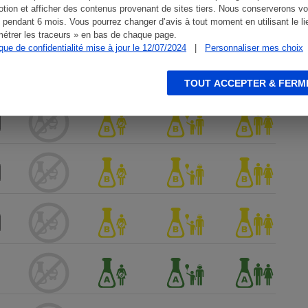
tion et afficher des contenus provenant de sites tiers. Nous conserverons vo
 pendant 6 mois. Vous pourrez changer d’avis à tout moment en utilisant le li
étrer les traceurs » en bas de chaque page.
ique de confidentialité mise à jour le 12/07/2024
|
Personnaliser mes choix
TOUT ACCEPTER & FERM