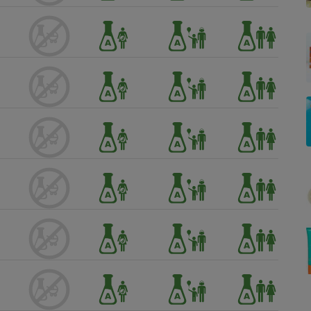
Électricité - Gaz
Appareil photo
numérique
Four encastrable
Lessive
Aspirateur