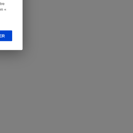
tre
en «
ER