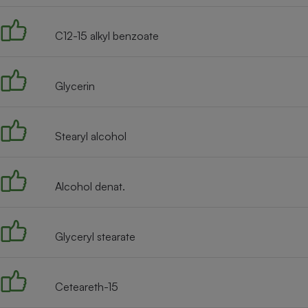
Radiateur électrique
C12-15 alkyl benzoate
Téléphone mobile -
Smartphone
Plaque de cuisson à
induction
Glycerin
Stearyl alcohol
Climatiseur -
Ventilateur
Alcohol denat.
Antivirus
Climatiseur -
Ventilateur
Glyceryl stearate
Ceteareth-15