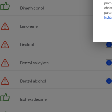
promo
Dimethiconol
choix
param
Polit
Limonene
Linalool
Benzyl salicylate
Benzyl alcohol
Isohexadecane