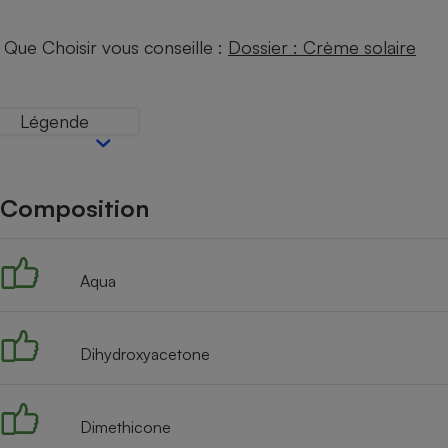
Internet
Que Choisir vous conseille :
Dossier : Crème solaire
Gros électroménager
Téléphonie
Petit électroménager 
Complément
Légende
alimentaire
Mutuelle
Assurance emprunteu
Composition
Matelas
Champa
boutei
Aqua
Banque 
Téléviseur
Antimoustique
Lave-linge
Dihydroxyacetone
Dimethicone