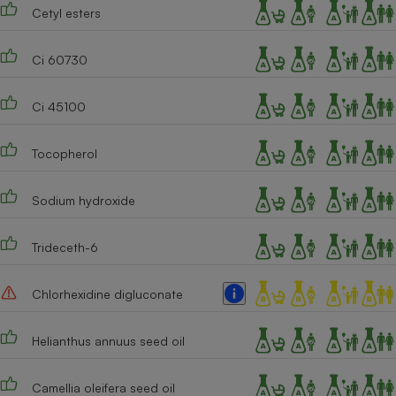
Téléphone mobile -
Cetyl esters
Smartphone
Plaque de cuisson à
induction
Ci 60730
Ci 45100
Climatiseur -
Ventilateur
Tocopherol
Sodium hydroxide
Antivirus
Climatiseur -
Ventilateur
Trideceth-6
Chlorhexidine digluconate
Helianthus annuus seed oil
Camellia oleifera seed oil