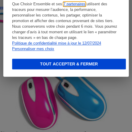
Que Choisir Ensemble et ses
7 partenaires
utilisent des
CONSEILS
traceurs pour mesurer l’audience, la performance,
personnaliser les contenus, les partager, optimiser la
promotion et afficher des contenus provenant de sites tiers.
Nous conserverons votre choix pendant 6 mois. Vous pourrez
changer d’avis à tout moment en utilisant le lien « paramétrer
les traceurs » en bas de chaque page.
Politique de confidentialité mise à jour le 12/07/2024
Personnaliser mes choix
TOUT ACCEPTER & FERMER