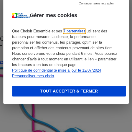
Continuer sans accepter
Gérer mes cookies
Que Choisir Ensemble et ses
7 partenaires
utilisent des
traceurs pour mesurer l’audience, la performance,
Cafetière à capsules zéro déchet CoffeeB (vidéo)
personnaliser les contenus, les partager, optimiser la
- Premières impressions
promotion et afficher des contenus provenant de sites tiers.
Nous conserverons votre choix pendant 6 mois. Vous pourrez
changer d’avis à tout moment en utilisant le lien « paramétrer
CONSEILS
les traceurs » en bas de chaque page.
Politique de confidentialité mise à jour le 12/07/2024
Personnaliser mes choix
TOUT ACCEPTER & FERMER