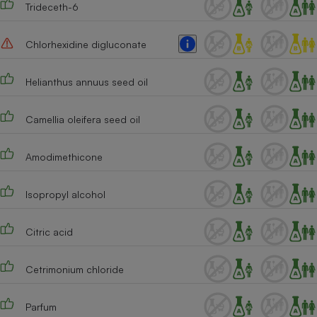
Trideceth-6
Cafetière à expressos
Chlorhexidine digluconate
Helianthus annuus seed oil
Camellia oleifera seed oil
Amodimethicone
Robot ménager
Isopropyl alcohol
Citric acid
Cetrimonium chloride
Parfum