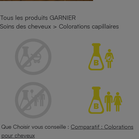
Petit électroménager - U
Complément
Tous les produits GARNIER
alimentaire
Mutuelle
Soins des cheveux
>
Colorations capillaires
Assurance emprunteur
Matelas
Champagne
bouteille
Banque en 
Téléviseur
Antimoustique
Lave-linge
Radiateur électrique
Que Choisir vous conseille :
Comparatif : Colorations
pour cheveux