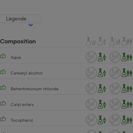
Téléphone mobile -
Smartphone
Plaque de cuisson à
Légende
induction
Composition
Climatiseur -
Ventilateur
Aqua
Antivirus
Cetearyl alcohol
Climatiseur -
Ventilateur
Behentrimonium chloride
Cetyl esters
Tocopherol