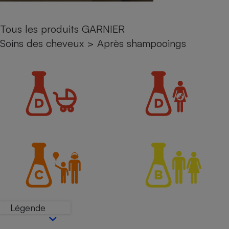
Petit électroménager - U
Complément
Tous les produits GARNIER
alimentaire
Mutuelle
Soins des cheveux
>
Après shampooings
Assurance emprunteur
Matelas
Champagne
bouteille
Banque en 
Téléviseur
Antimoustique
Lave-linge
Radiateur électrique
Légende