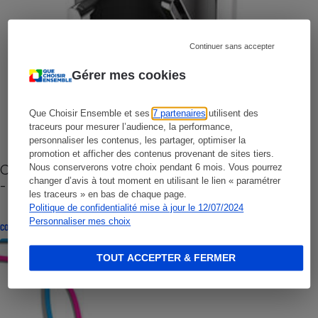
Continuer sans accepter
Gérer mes cookies
Que Choisir Ensemble et ses
7 partenaires
utilisent des
traceurs pour mesurer l’audience, la performance,
personnaliser les contenus, les partager, optimiser la
promotion et afficher des contenus provenant de sites tiers.
Cafetière à capsules zéro déchet CoffeeB (vidéo)
Nous conserverons votre choix pendant 6 mois. Vous pourrez
changer d’avis à tout moment en utilisant le lien « paramétrer
- Premières impressions
les traceurs » en bas de chaque page.
Politique de confidentialité mise à jour le 12/07/2024
Personnaliser mes choix
CONSEILS
TOUT ACCEPTER & FERMER