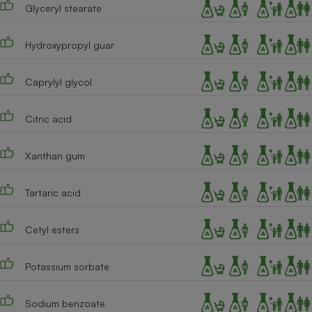
Glyceryl stearate
Cafetière à expressos
Hydroxypropyl guar
Caprylyl glycol
Citric acid
Xanthan gum
Robot ménager
Tartaric acid
Cetyl esters
Potassium sorbate
Sodium benzoate