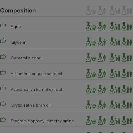
Téléphone mobile -
Smartphone
Composition
Plaque de cuisson à
induction
Aqua
Glycerin
Climatiseur -
Ventilateur
Cetearyl alcohol
Antivirus
Helianthus annuus seed oil
Climatiseur -
Ventilateur
Avena sativa kernel extract
Oryza sativa bran oil
Stearamidopropyl dimethylamine