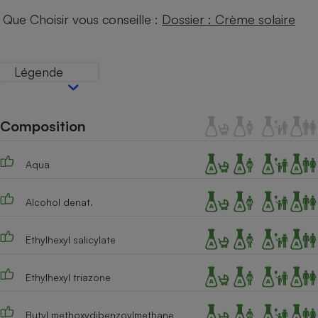
Téléphone mobile -
Que Choisir vous conseille :
Dossier : Crème solaire
Smartphone
Plaque de cuisson à
induction
Légende
Climatiseur -
Ventilateur
Composition
Antivirus
Aqua
Climatiseur -
Ventilateur
Alcohol denat.
Ethylhexyl salicylate
Ethylhexyl triazone
Butyl methoxydibenzoylmethane