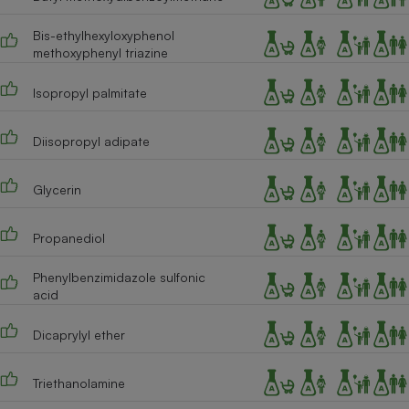
Cafetière à expressos
Bis-ethylhexyloxyphenol
methoxyphenyl triazine
Isopropyl palmitate
Diisopropyl adipate
Glycerin
Robot ménager
Propanediol
Phenylbenzimidazole sulfonic
acid
Dicaprylyl ether
Triethanolamine