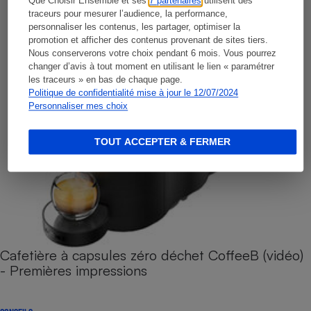
Que Choisir Ensemble et ses
7 partenaires
utilisent des
traceurs pour mesurer l’audience, la performance,
personnaliser les contenus, les partager, optimiser la
promotion et afficher des contenus provenant de sites tiers.
Nous conserverons votre choix pendant 6 mois. Vous pourrez
changer d’avis à tout moment en utilisant le lien « paramétrer
les traceurs » en bas de chaque page.
Politique de confidentialité mise à jour le 12/07/2024
Personnaliser mes choix
TOUT ACCEPTER & FERMER
Cafetière à capsules zéro déchet CoffeeB (vidéo)
- Premières impressions