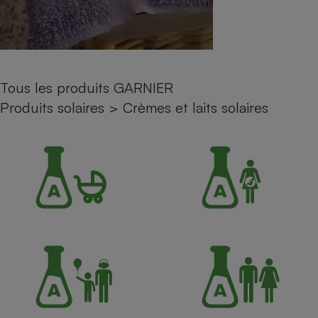
Petit électroménager - U
Complément
alimentaire
Mutuelle
Assurance emprunteur
Tous les produits GARNIER
Produits solaires
>
Crèmes et laits solaires
Matelas
Champagne
bouteille
Banque en 
Téléviseur
Antimoustique
Lave-linge
Radiateur électrique