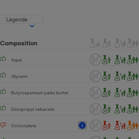
Téléphone mobile -
Smartphone
Plaque de cuisson à
Légende
induction
Composition
Climatiseur -
Ventilateur
Aqua
Antivirus
Glycerin
Climatiseur -
Ventilateur
Butyrospermum parkii butter
Diisopropyl sebacate
Octocrylene