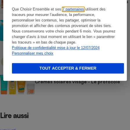
Crèmes solaires - Le bilan désastreux des
plateformes chinoises
Que Choisir Ensemble et ses
7 partenaires
utilisent des
traceurs pour mesurer l’audience, la performance,
personnaliser les contenus, les partager, optimiser la
CONSEILS
promotion et afficher des contenus provenant de sites tiers.
Crèmes solaires - Les logos à la loupe
Nous conserverons votre choix pendant 6 mois. Vous pourrez
changer d’avis à tout moment en utilisant le lien « paramétrer
les traceurs » en bas de chaque page.
Politique de confidentialité mise à jour le 12/07/2024
COMMENT NOUS TESTONS
Personnaliser mes choix
Crèmes solaires - Le protocole
TOUT ACCEPTER & FERMER
COMMENT NOUS TESTONS
Crèmes solaires visage - Le protocole
Lire aussi