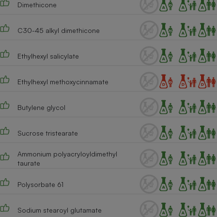
Dimethicone
Cafetière à expressos
C30-45 alkyl dimethicone
Ethylhexyl salicylate
Ethylhexyl methoxycinnamate
Butylene glycol
Robot ménager
Sucrose tristearate
Ammonium polyacryloyldimethyl
taurate
Polysorbate 61
Sodium stearoyl glutamate