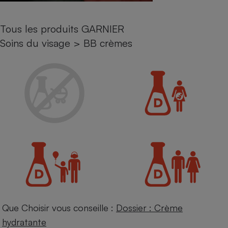
Petit électroménager - U
Complément
Tous les produits GARNIER
alimentaire
Mutuelle
Soins du visage
>
BB crèmes
Assurance emprunteur
Matelas
Champagne
bouteille
Banque en 
Téléviseur
Antimoustique
Lave-linge
Radiateur électrique
Que Choisir vous conseille :
Dossier : Crème
hydratante