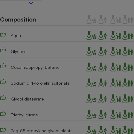
Téléphone mobile -
Smartphone
Plaque de cuisson à
induction
Composition
Aqua
Climatiseur -
Ventilateur
Glycerin
Cocamidopropyl betaine
Antivirus
Climatiseur -
Sodium c14-16 olefin sulfonate
Ventilateur
Glycol distearate
Triethyl citrate
Peg-55 propylene glycol oleate