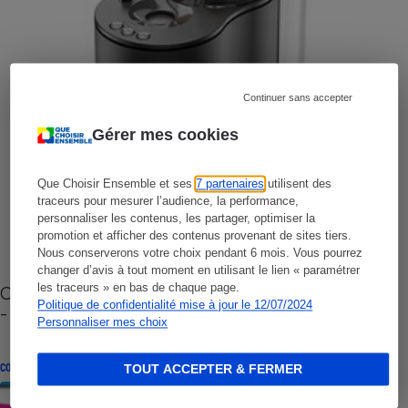
Continuer sans accepter
Gérer mes cookies
Que Choisir Ensemble et ses
7 partenaires
utilisent des
traceurs pour mesurer l’audience, la performance,
personnaliser les contenus, les partager, optimiser la
promotion et afficher des contenus provenant de sites tiers.
Nous conserverons votre choix pendant 6 mois. Vous pourrez
changer d’avis à tout moment en utilisant le lien « paramétrer
les traceurs » en bas de chaque page.
Cafetière à capsules zéro déchet CoffeeB (vidéo)
Politique de confidentialité mise à jour le 12/07/2024
- Premières impressions
Personnaliser mes choix
CONSEILS
TOUT ACCEPTER & FERMER