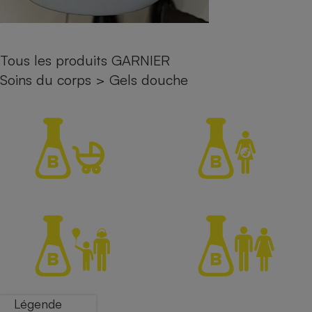
Petit électroménager - U
Complément
alimentaire
Mutuelle
Tous les produits GARNIER
Assurance emprunteur
Soins du corps
>
Gels douche
Matelas
Champagne
bouteille
Banque en 
Téléviseur
Antimoustique
Lave-linge
Radiateur électrique
Légende