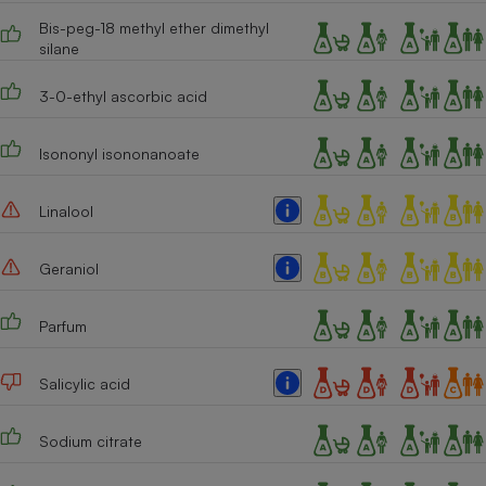
Bis-peg-18 methyl ether dimethyl
Cafetière à expressos
silane
3-0-ethyl ascorbic acid
Isononyl isononanoate
Linalool
Robot ménager
Geraniol
Parfum
Salicylic acid
Sodium citrate