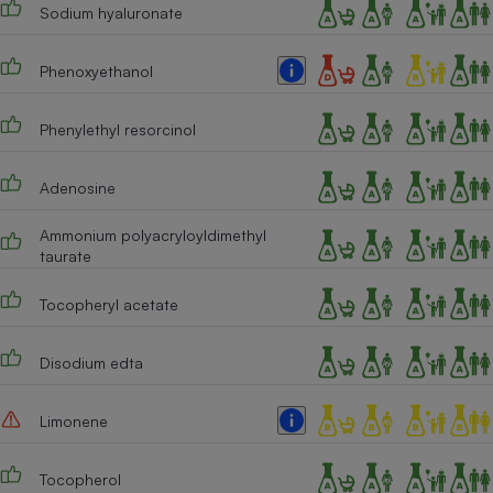
Sodium hyaluronate
Phenoxyethanol
Phenylethyl resorcinol
Adenosine
Ammonium polyacryloyldimethyl
taurate
Tocopheryl acetate
Disodium edta
Limonene
Tocopherol