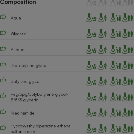
Composition
Téléphone mobile -
Smartphone
Plaque de cuisson à
Aqua
induction
Glycerin
Climatiseur -
Ventilateur
Alcohol
Dipropylene glycol
Antivirus
Climatiseur -
Butylene glycol
Ventilateur
Peg/ppg/polybutylene glycol-
8/5/3 glycerin
Niacinamide
Hydroxyethylpiperazine ethane
sulfonic acid